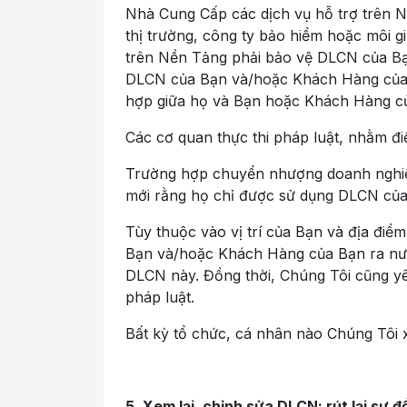
Nhà Cung Cấp các dịch vụ hỗ trợ trên Nề
thị trường, công ty bảo hiểm hoặc môi g
trên Nền Tảng phải bảo vệ DLCN của B
DLCN của Bạn và/hoặc Khách Hàng của B
hợp giữa họ và Bạn hoặc Khách Hàng củ
Các cơ quan thực thi pháp luật, nhằm đi
Trường hợp chuyển nhượng doanh nghiệp
mới rằng họ chỉ được sử dụng DLCN của
Tùy thuộc vào vị trí của Bạn và địa đi
Bạn và/hoặc Khách Hàng của Bạn ra nước
DLCN này. Đồng thời, Chúng Tôi cũng yê
pháp luật.
Bất kỳ tổ chức, cá nhân nào Chúng Tôi xé
5. Xem lại, chỉnh sửa DLCN; rút lại sự