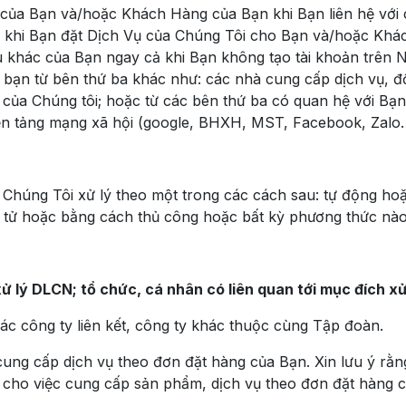
của Bạn và/hoặc Khách Hàng của Bạn khi Bạn liên hệ với ch
; khi Bạn đặt Dịch Vụ của Chúng Tôi cho Bạn và/hoặc Khá
ệu khác của Bạn ngay cả khi Bạn không tạo tài khoản trên 
bạn từ bên thứ ba khác như: các nhà cung cấp dịch vụ, đối
 của Chúng tôi; hoặc từ các bên thứ ba có quan hệ với Bạn
nền tảng mạng xã hội (google, BHXH, MST, Facebook, Zalo
húng Tôi xử lý theo một trong các cách sau: tự động hoặc
ện tử hoặc bằng cách thủ công hoặc bất kỳ phương thức nà
ử lý DLCN; tổ chức, cá nhân có liên quan tới mục đích x
 công ty liên kết, công ty khác thuộc cùng Tập đoàn.
ung cấp dịch vụ theo đơn đặt hàng của Bạn. Xin lưu ý rằn
t cho việc cung cấp sản phẩm, dịch vụ theo đơn đặt hàng 