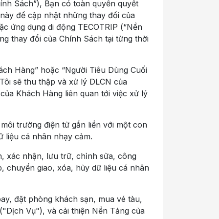
nh Sách”), Bạn có toàn quyền quyết
 này để cập nhật những thay đổi của
hoặc ứng dụng di động TECOTRIP (“Nền
g thay đổi của Chính Sách tại từng thời
hách Hàng” hoặc “Người Tiêu Dùng Cuối
ôi sẽ thu thập và xử lý DLCN của
 của Khách Hàng liên quan tới việc xử lý
môi trường điện tử gắn liền với một con
ữ liệu cá nhân nhạy cảm.
h, xác nhận, lưu trữ, chỉnh sửa, công
ấp, chuyển giao, xóa, hủy dữ liệu cá nhân
ay, đặt phòng khách sạn, mua vé tàu,
("Dịch Vụ"), và cải thiện Nền Tảng của