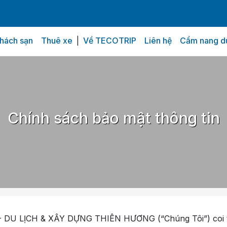
hách sạn
Thuê xe
|
Về TECOTRIP
Liên hệ
Cẩm nang du
Chính sách bảo mật thông tin
U LỊCH & XÂY DỰNG THIÊN HƯƠNG (“Chúng Tôi”) coi trọ