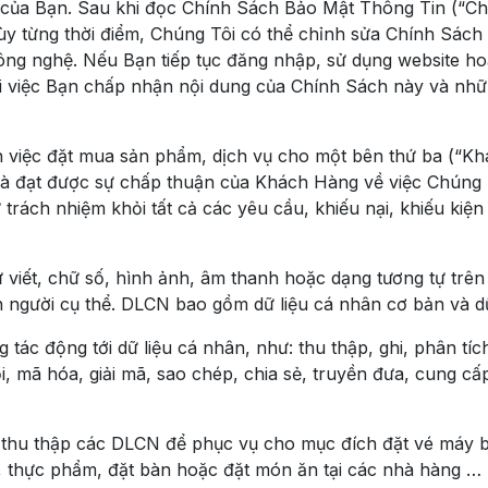
ủa Bạn. Sau khi đọc Chính Sách Bảo Mật Thông Tin (“Chí
Tùy từng thời điểm, Chúng Tôi có thể chỉnh sửa Chính Sách
công nghệ. Nếu Bạn tiếp tục đăng nhập, sử dụng website 
i việc Bạn chấp nhận nội dung của Chính Sách này và nhữn
 việc đặt mua sản phẩm, dịch vụ cho một bên thứ ba (“K
à đạt được sự chấp thuận của Khách Hàng về việc Chúng T
rách nhiệm khỏi tất cả các yêu cầu, khiếu nại, khiếu kiện
 viết, chữ số, hình ảnh, âm thanh hoặc dạng tương tự trên 
n người cụ thể. DLCN bao gồm dữ liệu cá nhân cơ bản và d
ác động tới dữ liệu cá nhân, như: thu thập, ghi, phân tíc
hồi, mã hóa, giải mã, sao chép, chia sẻ, truyền đưa, cung c
 thu thập các DLCN để phục vụ cho mục đích đặt vé máy b
, thực phẩm, đặt bàn hoặc đặt món ăn tại các nhà hàng … 