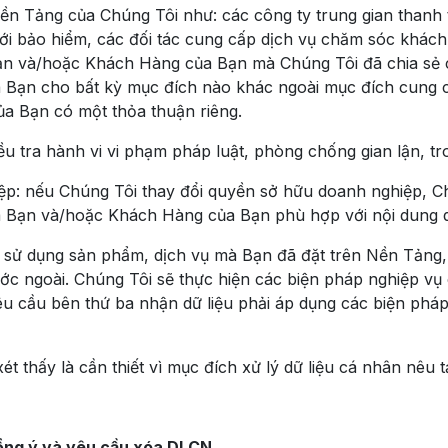
n Tảng của Chúng Tôi như: các công ty trung gian thanh t
iới bảo hiểm, các đối tác cung cấp dịch vụ chăm sóc khác
ạn và/hoặc Khách Hàng của Bạn mà Chúng Tôi đã chia sẻ
ạn cho bất kỳ mục đích nào khác ngoài mục đích cung cấ
a Bạn có một thỏa thuận riêng.
ều tra hành vi vi phạm pháp luật, phòng chống gian lận, t
: nếu Chúng Tôi thay đổi quyền sở hữu doanh nghiệp, Ch
 Bạn và/hoặc Khách Hàng của Bạn phù hợp với nội dung qu
ểm sử dụng sản phẩm, dịch vụ mà Bạn đã đặt trên Nền Tản
 ngoài. Chúng Tôi sẽ thực hiện các biện pháp nghiệp vụ 
u cầu bên thứ ba nhận dữ liệu phải áp dụng các biện pháp
t thấy là cần thiết vì mục đích xử lý dữ liệu cá nhân nêu 
 đồng ý và yêu cầu xóa DLCN