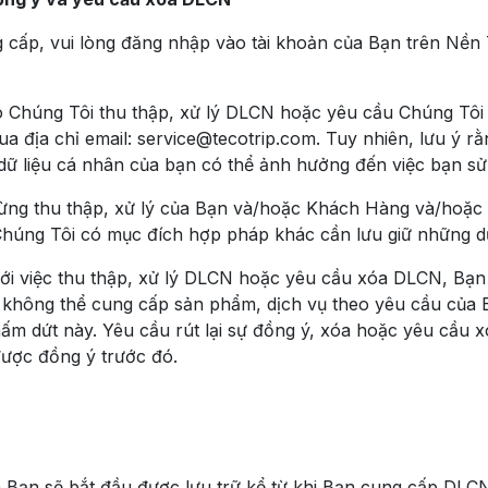
ấp, vui lòng đăng nhập vào tài khoản của Bạn trên Nền 
 Chúng Tôi thu thập, xử lý DLCN hoặc yêu cầu Chúng Tôi 
a địa chỉ email: service@tecotrip.com. Tuy nhiên, lưu ý r
 dữ liệu cá nhân của bạn có thể ảnh hưởng đến việc bạn s
ừng thu thập, xử lý của Bạn và/hoặc Khách Hàng và/hoặc
húng Tôi có mục đích hợp pháp khác cần lưu giữ những dữ
với việc thu thập, xử lý DLCN hoặc yêu cầu xóa DLCN, Bạn
không thể cung cấp sản phẩm, dịch vụ theo yêu cầu của 
ự chấm dứt này. Yêu cầu rút lại sự đồng ý, xóa hoặc yêu c
 được đồng ý trước đó.
ạn sẽ bắt đầu được lưu trữ kể từ khi Bạn cung cấp DLC