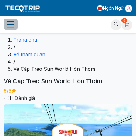
Ngôn Ngữ
|
0
ụ
Thông tin dịch vụ
Lịch vận hành
Bản đồ KDL
Sun Wo
Trang chủ
/
Vé tham quan
/
Vé Cáp Treo Sun World Hòn Thơm
Vé Cáp Treo Sun World Hòn Thơm
5
/5
- (
1
) Đánh giá