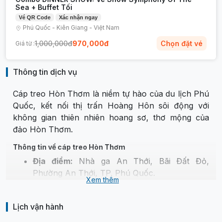
Sea + Buffet Tối
Vé QR Code
Xác nhận ngay
Phú Quốc
-
Kiên Giang
-
Việt Nam
1,000,000
đ
970,000
đ
Chọn đặt vé
Giá từ :
Thông tin dịch vụ
Cáp treo Hòn Thơm là niềm tự hào của du lịch Phú
Quốc, kết nối thị trấn Hoàng Hôn sôi động với
không gian thiên nhiên hoang sơ, thơ mộng của
đảo Hòn Thơm.
Thông tin về cáp treo Hòn Thơm
Địa điểm:
Nhà ga An Thới, Bãi Đất Đỏ,
Phường An Thới, TP. Phú Quốc.
Xem thêm
Giờ hoạt động:
09:30 – 11:30, 13:30 – 14:00,
15:30 – 17:30
Lịch vận hành
Thời gian di chuyển:
Khoảng 15 phút/lượt.
Sức chứa:
30 khách/cabin.