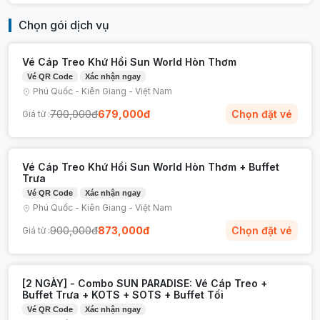
Bay trên đại dương xanh:
Ngồi cabin hiện
đại, ngắm nhìn toàn cảnh biển xanh ngọc
Chọn gói dịch vụ
bích Nam Đảo Phú Quốc với những đoàn
tàu đánh cá sắc màu và các hòn đảo nhỏ
Vé Cáp Treo Khứ Hồi Sun World Hòn Thơm
nhấp nhô giữa biển khơi.
Vé QR Code
Xác nhận ngay
Vui chơi không giới hạn tại Aquatopia
Phú Quốc
-
Kiên Giang
-
Việt Nam
Water Park:
Công viên nước hiện đại bậc
700,000
đ
679,000
đ
Chọn đặt vé
Giá từ :
nhất châu Á với hơn 20 trò chơi cảm giác
mạnh mang chủ đề thổ dân hoang dã.
Thử thách lòng dũng cảm tại Exotica
Vé Cáp Treo Khứ Hồi Sun World Hòn Thơm + Buffet
Village:
Chinh phục "Mộc Xà Thịnh Nộ" –
Trưa
tàu lượn siêu tốc bằng gỗ đầu tiên và duy
Vé QR Code
Xác nhận ngay
Phú Quốc
-
Kiên Giang
-
Việt Nam
nhất tại Việt Nam.
Thưởng ngoạn "Mắt Đại Dương":
Đài
900,000
đ
873,000
đ
Chọn đặt vé
Giá từ :
quan sát 360 độ đưa bạn lên độ cao 80m
để chiêm ngưỡng trọn vẹn vẻ đẹp của đảo
thiên đường.
[2 NGÀY] - Combo SUN PARADISE: Vé Cáp Treo +
Buffet Trưa + KOTS + SOTS + Buffet Tối
Thưởng thức Show về đêm đỉnh cao:
Kết
Vé QR Code
Xác nhận ngay
thúc một ngày vui chơi với show