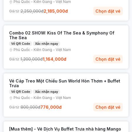
Phú Quốc
-
Kiên Giang
-
Việt Nam
Symphony of the Sea và Show Kiss of the
2,250,000
đ
2,185,000
đ
Chọn đặt vé
Giá từ :
Sea. Siêu phẩm trình diễn đa phương tiện
kết hợp nhạc nước – laser – mapping – lửa
– pháo hoa hoành tráng, làm rực rỡ bầu
Combo 02 SHOW: Kiss Of The Sea & Symphony Of
trời đêm tại Thị trấn Hoàng Hôn.
The Sea
Vé QR Code
Xác nhận ngay
Bạn đã sẵn sàng để "bay" giữa mây trời Nam Đảo
Phú Quốc
-
Kiên Giang
-
Việt Nam
chưa? Hãy đặt vé đi cáp treo Hòn Thơm tại
Tecotrip ngay hôm nay để nhận ưu đãi tốt nhất!
1,200,000
đ
1,164,000
đ
Chọn đặt vé
Giá từ :
Vé Cáp Treo Một Chiều Sun World Hòn Thơm + Buffet
Trưa
Vé QR Code
Xác nhận ngay
Phú Quốc
-
Kiên Giang
-
Việt Nam
800,000
đ
776,000
đ
Chọn đặt vé
Giá từ :
[Mua thêm] - Vé Dịch Vụ Buffet Trưa nhà hàng Mango