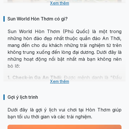
Xem thêm
Sun World Hòn Thơm có gì?
Không chỉ dừng lại ở trải nghiệm di chuyển độc
Sun World Hòn Thơm (Phú Quốc) là một trong
đáo, du khách sở hữu vé cáp treo Sun World Hòn
những hòn đảo đẹp nhất thuộc quần đảo An Thới,
Thơm còn được quyền tham gia tất cả các trò chơi
mang đến cho du khách những trải nghiệm từ trên
kỷ lục tại công viên nước Aquatopia và công viên
không trung xuống đến lòng đại dương. Dưới đây là
chủ đề Exotica của Sun World Hon Thom.
những hoạt động nổi bật nhất mà bạn không nên
bỏ lỡ:
1. Check-in Ga An Thới:
Được mệnh danh là "Đấu
Xem thêm
trường La Mã" của Việt Nam với kiến trúc cổ kính
và những bức tượng khổng lồ, đây là góc sống ảo
Gợi ý lịch trình
không thể bỏ qua trước khi lên cáp.
Dưới đây là gợi ý lịch vui chơi tại Hòn Thơm giúp
bạn tối ưu thời gian và các trải nghiệm.