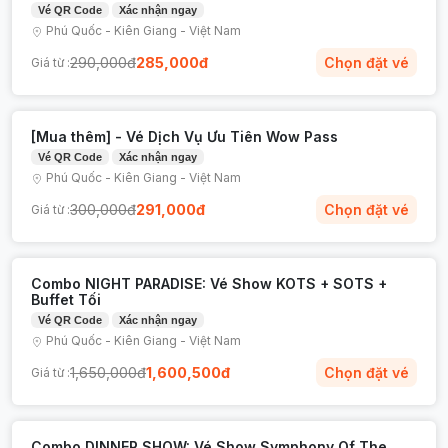
Vé QR Code
Xác nhận ngay
Phú Quốc
-
Kiên Giang
-
Việt Nam
290,000
đ
285,000
đ
Chọn đặt vé
Giá từ :
[Mua thêm] - Vé Dịch Vụ Ưu Tiên Wow Pass
Vé QR Code
Xác nhận ngay
Phú Quốc
-
Kiên Giang
-
Việt Nam
300,000
đ
291,000
đ
Chọn đặt vé
Giá từ :
Combo NIGHT PARADISE: Vé Show KOTS + SOTS +
Buffet Tối
Vé QR Code
Xác nhận ngay
Phú Quốc
-
Kiên Giang
-
Việt Nam
1,650,000
đ
1,600,500
đ
Chọn đặt vé
Giá từ :
Combo DINNER SHOW: Vé Show Symphony Of The