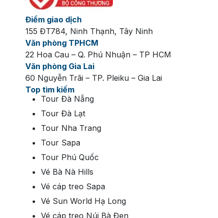
Điểm giao dịch
155 ĐT784, Ninh Thạnh, Tây Ninh
Văn phòng TPHCM
22 Hoa Cau – Q. Phú Nhuận – TP HCM
Văn phòng Gia Lai
6. Check-in tại Thị trấn Địa Trung Hải (Sunset
60 Nguyễn Trãi – TP. Pleiku – Gia Lai
Town):
Bạn không nên bỏ lỡ việc dạo bước tại
Top tìm kiếm
Sunset Town. Với lối kiến trúc lấy cảm hứng từ
Tour Đà Nẵng
vùng đất Italy thơ mộng, các dãy phố shophouse
Tour Đà Lạt
rực rỡ, Tháp đồng hồ Central Village và đặc biệt là
Tour Nha Trang
Cầu Hôn (Kiss Bridge) sẽ mang lại cho bạn những
bức ảnh check-in đẳng cấp quốc tế.
Tour Sapa
Tour Phú Quốc
Vé Bà Nà Hills
Vé cáp treo Sapa
Vé Sun World Hạ Long
Vé cáp treo Núi Bà Đen