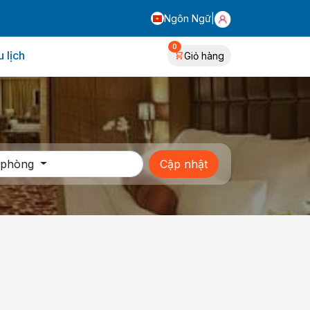
Ngôn Ngữ
|
0
 lịch
Giỏ hàng
phòng
Cập nhật