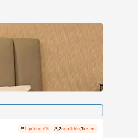
1 giường đôi
2
người lớn,
1
trẻ em