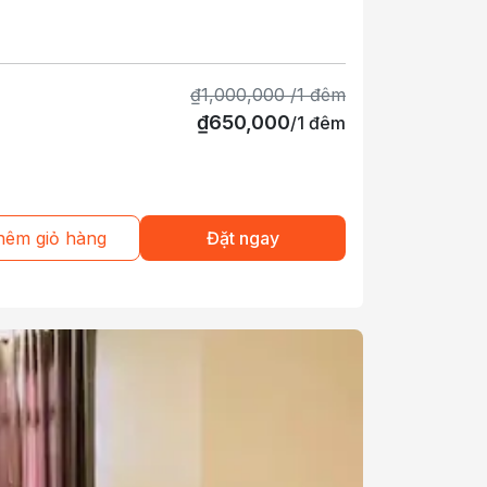
₫
1,000,000
/
1
đêm
₫
650,000
/
1
đêm
hêm giỏ hàng
Đặt ngay