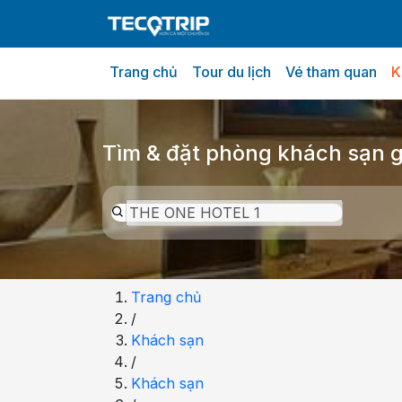
Trang chủ
Tour du lịch
Vé tham quan
K
Tổng quan
Chọn phòng
Thông tin khách
Tìm & đặt phòng khách sạn gi
Trang chủ
/
Khách sạn
/
Khách sạn