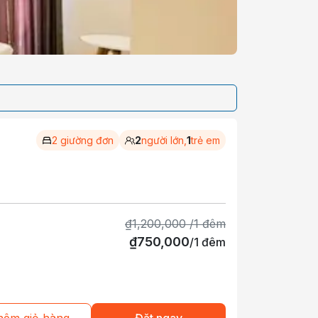
2 giường đơn
2
người lớn,
1
trẻ em
₫
1,200,000
/
1
đêm
₫
750,000
/
1
đêm
hêm giỏ hàng
Đặt ngay