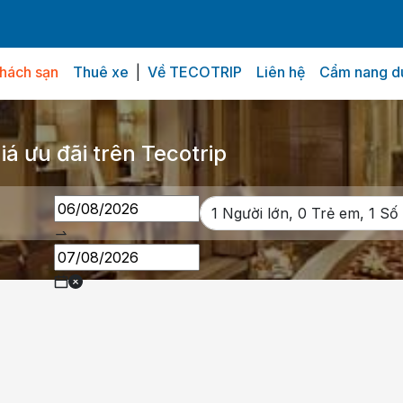
hách sạn
Thuê xe
|
Về TECOTRIP
Liên hệ
Cẩm nang du
 sạn
Tiện ích
Chính sách
Đánh giá từ khách hàng
á ưu đãi trên Tecotrip
1
Người lớn,
0
Trẻ em,
1
Số 