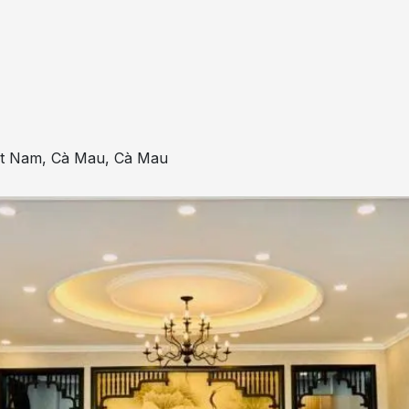
ệt Nam
,
Cà Mau
,
Cà Mau