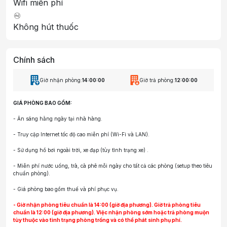
Wifi miễn phí
Không hút thuốc
Chính sách
Giờ nhận phòng:
14:00:00
Giờ trả phòng:
12:00:00
GIÁ PHÒNG BAO GỒM:
- Ăn sáng hằng ngày tại nhà hàng.
- Truy cập Internet tốc độ cao miễn phí (Wi-Fi và LAN).
- Sử dụng hồ bơi ngoài trời, xe đạp (tùy tình trạng xe) .
- Miễn phí nước uống, trà, cà phê mỗi ngày cho tất cả các phòng (setup theo tiêu
chuẩn phòng).
- Giá phòng bao gồm thuế và phí phục vụ.
- Giờ nhận phòng tiêu chuẩn là 14:00 (giờ địa phương). Giờ trả phòng tiêu
chuẩn là 12:00 (giờ địa phương). Việc nhận phòng sớm hoặc trả phòng muộn
tùy thuộc vào tình trạng phòng trống và có thể phát sinh phụ phí.