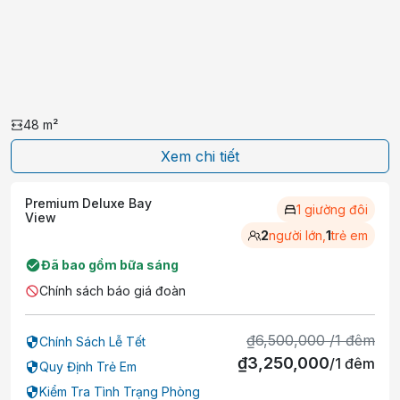
48
m²
Xem chi tiết
Premium Deluxe Bay
1 giường đôi
View
2
người lớn,
1
trẻ em
Đã bao gồm bữa sáng
Chính sách báo giá đoàn
₫
6,500,000
/
1
đêm
Chính Sách Lễ Tết
₫
3,250,000
/
1
đêm
Quy Định Trẻ Em
Kiểm Tra Tình Trạng Phòng