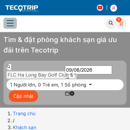
|
0
Tổng quan
Chọn phòng
Thông tin khách sạn
Tiện íc
Tìm & đặt phòng khách sạn giá ưu
đãi trên Tecotrip
1
Người lớn,
0
Trẻ em,
1
Số phòng
Cập nhật
Trang chủ
/
Khách sạn