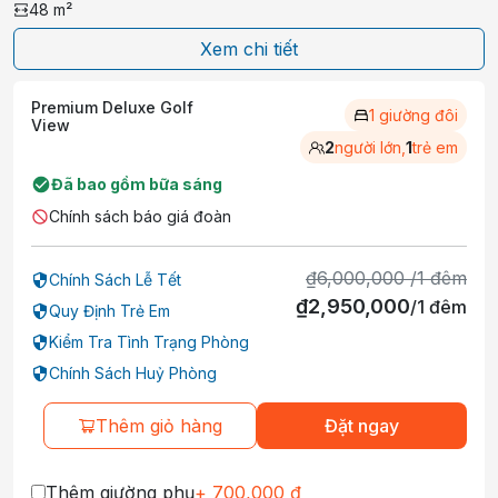
48
m²
Xem chi tiết
Premium Deluxe Golf
1 giường đôi
View
2
người lớn,
1
trẻ em
Đã bao gồm bữa sáng
Chính sách báo giá đoàn
₫
6,000,000
/
1
đêm
Chính Sách Lễ Tết
₫
2,950,000
/
1
đêm
Quy Định Trẻ Em
Kiểm Tra Tình Trạng Phòng
Chính Sách Huỷ Phòng
Thêm giỏ hàng
Đặt ngay
Thêm giường phụ
+
700,000
₫