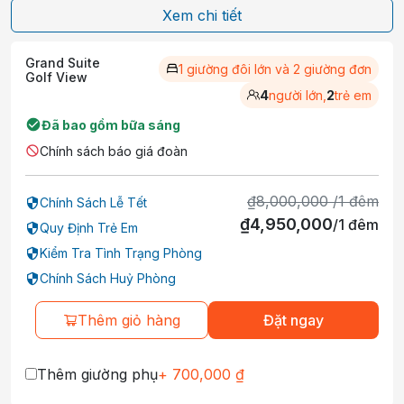
Xem chi tiết
Grand Suite
1 giường đôi lớn và 2 giường đơn
Golf View
4
người lớn,
2
trẻ em
Đã bao gồm bữa sáng
Chính sách báo giá đoàn
₫
8,000,000
/
1
đêm
Chính Sách Lễ Tết
₫
4,950,000
/
1
đêm
Quy Định Trẻ Em
Kiểm Tra Tình Trạng Phòng
Chính Sách Huỷ Phòng
Thêm giỏ hàng
Đặt ngay
Thêm giường phụ
+
700,000
₫