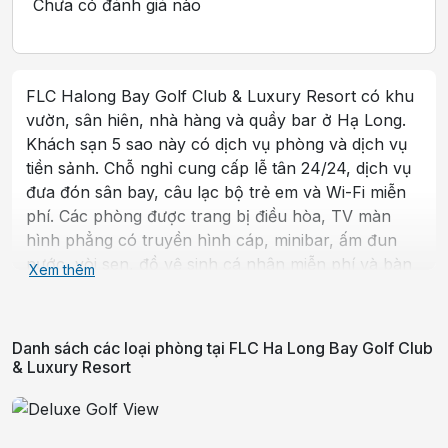
Chưa có đánh giá nào
FLC Halong Bay Golf Club & Luxury Resort có khu
vườn, sân hiên, nhà hàng và quầy bar ở Hạ Long.
Khách sạn 5 sao này có dịch vụ phòng và dịch vụ
tiền sảnh. Chỗ nghỉ cung cấp lễ tân 24/24, dịch vụ
đưa đón sân bay, câu lạc bộ trẻ em và Wi-Fi miễn
phí. Các phòng được trang bị điều hòa, TV màn
hình phẳng có truyền hình cáp, minibar, ấm đun
nước, vòi sen, đồ vệ sinh cá nhân miễn phí và bàn
Xem thêm
làm việc. Mỗi phòng đều có phòng tắm riêng với
máy sấy tóc, trong đó một số phòng có ban công
và một số phòng khác cũng nhìn ra biển. Tất cả
Danh sách các loại phòng tại
FLC Ha Long Bay Golf Club
các phòng có tủ quần áo. Khách tại khách sạn có
& Luxury Resort
thể thưởng thức bữa sáng thực đơn buffet hoặc
kiểu lục địa. FLC Halong Bay Golf Club & Luxury
Resort có hồ bơi ngoài trời. Chỗ nghỉ cách Bảo tàng