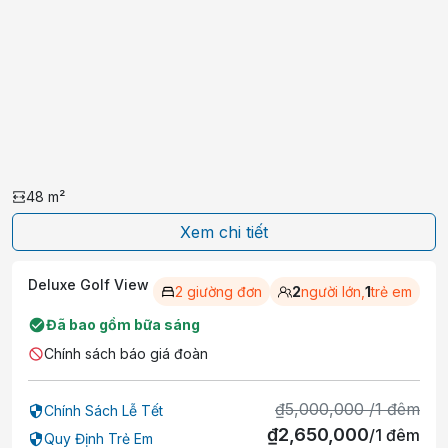
Quảng Ninh 1.9 km và Trung tâm thương mại
Vincom Hạ Long 3.2 km.
48
m²
Xem chi tiết
Deluxe Golf View
2 giường đơn
2
người lớn,
1
trẻ em
Đã bao gồm bữa sáng
Chính sách báo giá đoàn
₫
5,000,000
/
1
đêm
Chính Sách Lễ Tết
₫
2,650,000
/
1
đêm
Quy Định Trẻ Em