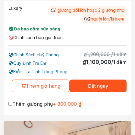
Luxury
1 giường đôi lớn hoặc 2 giường nhỏ
2
người lớn,
1
trẻ em
Đã bao gồm bữa sáng
Chính sách báo giá đoàn
₫
1,200,000
/
1
đêm
Chính Sách Huỷ Phòng
₫
1,100,000
/
1
đêm
Quy Định Trẻ Em
Kiểm Tra Tình Trạng Phòng
Thêm giỏ hàng
Đặt ngay
Thêm giường phụ
+
300,000
₫