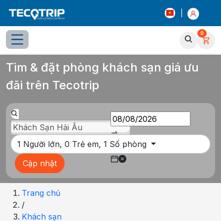
|
0
Tổng quan
Chọn phòng
Thông tin khách sạn
Tiện íc
Tìm & đặt phòng khách sạn giá ưu
đãi trên Tecotrip
1
Người lớn,
0
Trẻ em,
1
Số phòng
Cập nhật
Trang chủ
/
Khách sạn