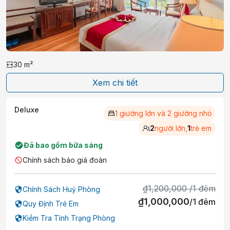
30
m²
Xem chi tiết
Deluxe
1 giường lớn và 2 giường nhỏ
2
người lớn,
1
trẻ em
Đã bao gồm bữa sáng
Chính sách báo giá đoàn
₫
1,200,000
/
1
đêm
Chính Sách Huỷ Phòng
₫
1,000,000
/
1
đêm
Quy Định Trẻ Em
Kiểm Tra Tình Trạng Phòng