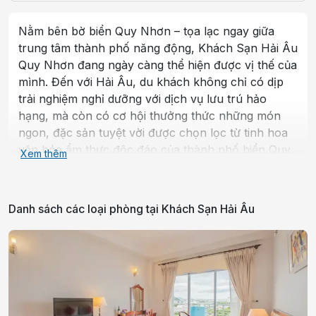
Nằm bên bờ biển Quy Nhơn – tọa lạc ngay giữa
trung tâm thành phố năng động, Khách Sạn Hải Âu
Quy Nhơn đang ngày càng thể hiện được vị thế của
mình. Đến với Hải Âu, du khách không chỉ có dịp
trải nghiệm nghỉ dưỡng với dịch vụ lưu trú hảo
hạng, mà còn có cơ hội thưởng thức những món
ngon, đặc sản tuyệt vời được chọn lọc từ tinh hoa
văn hóa ẩm thực độc đáo của thành phố biển Quy
Xem thêm
Nhơn. Đặc biệt, phòng nghỉ được trang bị đầy đủ
tiện nghi, cơ sở vật chất hiện đại và dịch vụ đi kèm
chất lượng, Hải Âu tự tin rằng mình có thể đáp ứng
Danh sách các loại phòng tại
Khách Sạn Hải Âu
được mọi nhu cầu của quý khách hàng!