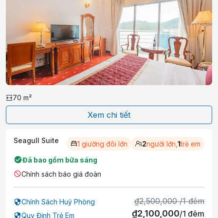
70
m²
Xem chi tiết
Seagull Suite
1 giường đôi lớn
2
người lớn,
1
trẻ em
Đã bao gồm bữa sáng
Chính sách báo giá đoàn
₫
2,500,000
/
1
đêm
Chính Sách Huỷ Phòng
₫
2,100,000
/
1
đêm
Quy Định Trẻ Em