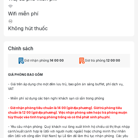
Wifi miễn phí
Không hút thuốc
Chính sách
Giờ nhận phòng:
14:00:00
Giờ trả phòng:
12:00:00
GIÁ PHÒNG BAO GỒM
-
Giá trên áp dụng cho một đêm lưu trú, bao gồm ăn sáng buffet, phí dịch vụ,
VAT
- Miễn phí sử dụng các tiện nghi khách sạn có sẵn trong phòng
- Giờ nhận phòng tiêu chuẩn là 14:00 (giờ địa phương). Giờ trả phòng tiêu
chuẩn là 12:00 (giờ địa phương). Việc nhận phòng sớm hoặc trả phòng muộn
tùy thuộc vào tình trạng phòng trống và có thể phát sinh phụ phí.
- Yêu cầu nhận phòng: Quý khách vui lòng xuất trình hộ chiếu có thị thực nhập
cảnh/xuất cảnh hợp lệ (đối với người nước ngoài) hoặc chứng minh thư nhân
dân (đối với công dân Việt Nam) tại Lễ tân để làm thủ tục nhận phòng. Các yêu