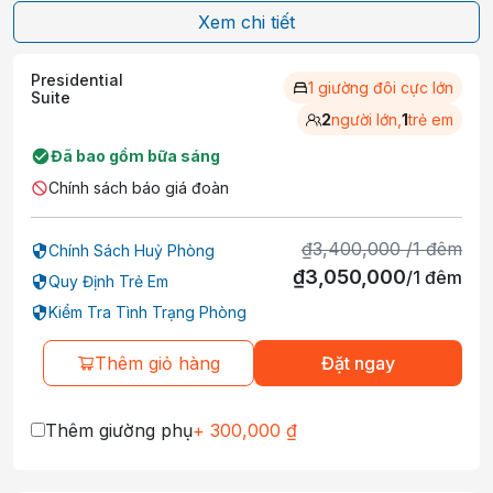
Xem chi tiết
Presidential
1 giường đôi cực lớn
Suite
2
người lớn,
1
trẻ em
Đã bao gồm bữa sáng
Chính sách báo giá đoàn
₫
3,400,000
/
1
đêm
Chính Sách Huỷ Phòng
₫
3,050,000
/
1
đêm
Quy Định Trẻ Em
Kiểm Tra Tình Trạng Phòng
Thêm giỏ hàng
Đặt ngay
Thêm giường phụ
+
300,000
₫