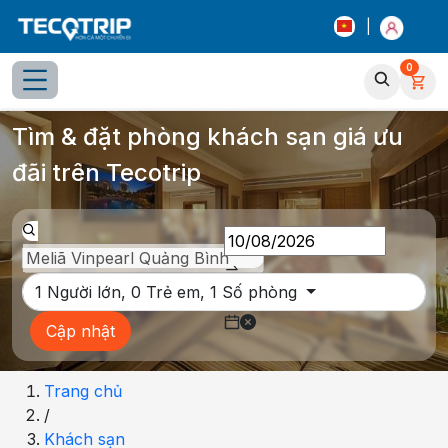
|
0
Tổng quan
Chọn phòng
Thông tin khách sạn
Tiện íc
Tìm & đặt phòng khách sạn giá ưu
đãi trên Tecotrip
1
Người lớn,
0
Trẻ em,
1
Số phòng
Cập nhật
Trang chủ
/
Khách sạn