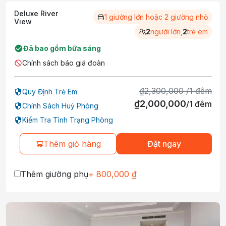
Deluxe River
1 giường lớn hoặc 2 giường nhỏ
View
2
người lớn,
2
trẻ em
Đã bao gồm bữa sáng
Chính sách báo giá đoàn
₫
2,300,000
/
1
đêm
Quy Định Trẻ Em
₫
2,000,000
/
1
đêm
Chính Sách Huỷ Phòng
Kiểm Tra Tình Trạng Phòng
Thêm giỏ hàng
Đặt ngay
Thêm giường phụ
+
800,000
₫