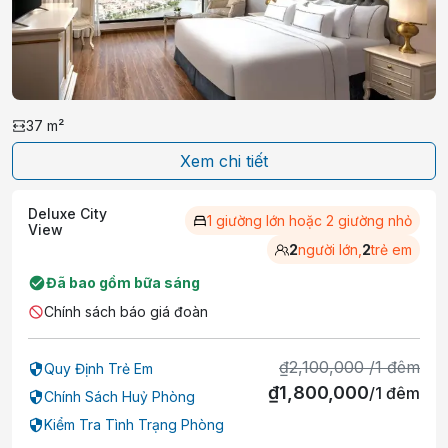
Sân bay gần nhất là Sân bay Đồng Hới, cách chỗ
nghỉ 7 km.
37
m²
Xem chi tiết
Deluxe City
1 giường lớn hoặc 2 giường nhỏ
View
2
người lớn,
2
trẻ em
Đã bao gồm bữa sáng
Chính sách báo giá đoàn
₫
2,100,000
/
1
đêm
Quy Định Trẻ Em
₫
1,800,000
/
1
đêm
Chính Sách Huỷ Phòng
Kiểm Tra Tình Trạng Phòng