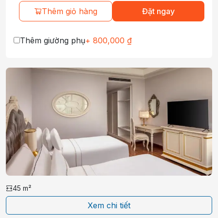
Thêm giỏ hàng
Đặt ngay
Thêm giường phụ
+
800,000
₫
45
m²
Xem chi tiết