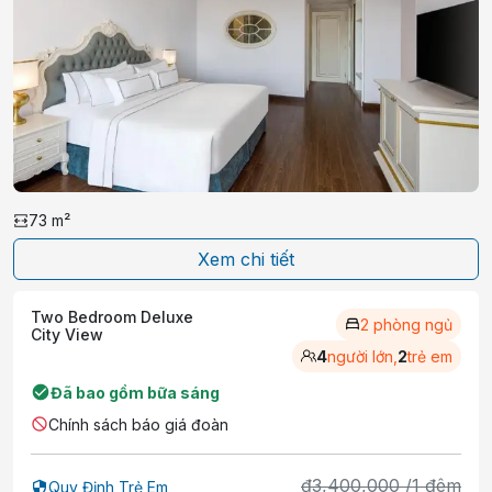
73
m²
Xem chi tiết
Two Bedroom Deluxe
2 phòng ngủ
City View
4
người lớn,
2
trẻ em
Đã bao gồm bữa sáng
Chính sách báo giá đoàn
₫
3,400,000
/
1
đêm
Quy Định Trẻ Em