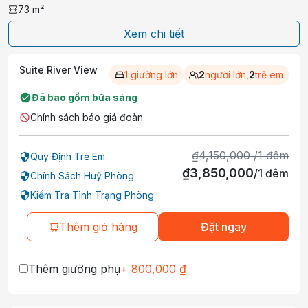
73
m²
Xem chi tiết
Suite River View
1 giường lớn
2
người lớn,
2
trẻ em
Đã bao gồm bữa sáng
Chính sách báo giá đoàn
₫
4,150,000
/
1
đêm
Quy Định Trẻ Em
₫
3,850,000
/
1
đêm
Chính Sách Huỷ Phòng
Kiểm Tra Tình Trạng Phòng
Thêm giỏ hàng
Đặt ngay
Thêm giường phụ
+
800,000
₫