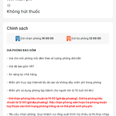
Không hút thuốc
Chính sách
Giờ nhận phòng:
14:00:00
Giờ trả phòng:
12:00:00
GIÁ PHÒNG BAO GỒM
- Giá cho mỗi phòng mỗi đêm theo số lượng phòng đơn/đôi
- Giá đã bao gồm VAT
- Ăn sáng tại nhà hàng
- Miễn phí truy cập Internet tốc độ cao và không dây miễn phí trong phòng
- Miễn phí sử dụng phòng tập (dành cho người lớn từ 16 tuổi trở lên)
- Giờ nhận phòng tiêu chuẩn là 14:00 (giờ địa phương). Giờ trả phòng tiêu
chuẩn là 12:00 (giờ địa phương). Việc nhận phòng sớm hoặc trả phòng muộn
tùy thuộc vào tình trạng phòng trống và có thể phát sinh phụ phí.
- Yêu cầu nhận phòng: Quý khách vui lòng xuất trình hộ chiếu có thị thực nhập