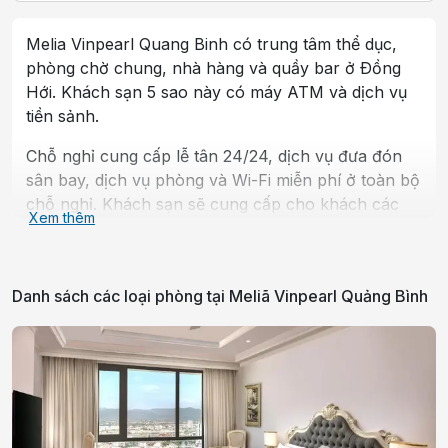
Melia Vinpearl Quang Binh có trung tâm thể dục,
phòng chờ chung, nhà hàng và quầy bar ở Ðồng
Hới. Khách sạn 5 sao này có máy ATM và dịch vụ
tiền sảnh.
Chỗ nghỉ cung cấp lễ tân 24/24, dịch vụ đưa đón
sân bay, dịch vụ phòng và Wi-Fi miễn phí ở toàn bộ
chỗ nghỉ. Khách sạn sẽ cung cấp cho khách các
Xem thêm
phòng có điều hòa, bàn làm việc, két an toàn, TV
màn hình phẳng và phòng tắm riêng với vòi sen.
Các phòng có tủ quần áo. Chỗ nghỉ có phục vụ bữa
Danh sách các loại phòng tại
Meliã Vinpearl Quảng Bình
sáng hằng ngày, gồm các lựa chọn thực đơn buffet,
kiểu lục địa và kiểu Á. Chỗ nghỉ có hồ bơi trong
nhà, tiệm làm tóc và dịch vụ văn phòng ngay trong
khuôn viên. Melia Vinpearl Quang Binh cách Bãi
biển Nhật Lệ 1.9 km.