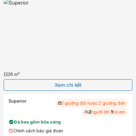
làm cho
Mường Thanh Holiday Vũng Tàu
trở
thành địa điểm tuyệt vời để bạn có thể tận hưởng kì
nghỉ, những chuyến công tác dù ngắn ngày hay dài
ngày tại thành phố biển miền Nam này.
26
m²
Xem chi tiết
Superior
1 giường đôi hoặc 2 giường đơn
2
người lớn,
1
trẻ em
Đã bao gồm bữa sáng
Chính sách báo giá đoàn