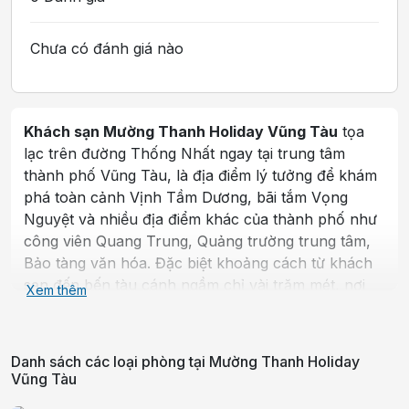
Chưa có đánh giá nào
Khách sạn Mường Thanh Holiday Vũng Tàu
tọa
lạc trên đường Thống Nhất ngay tại trung tâm
thành phố Vũng Tàu, là địa điểm lý tưởng để khám
phá toàn cảnh Vịnh Tầm Dương, bãi tắm Vọng
Nguyệt và nhiều địa điểm khác của thành phố như
công viên Quang Trung, Quảng trường trung tâm,
Bảo tàng văn hóa. Đặc biệt khoảng cách từ khách
sạn đến bến tàu cánh ngầm chỉ vài trăm mét, nơi
Xem thêm
Quý khách có thể dễ dàng di chuyển đến thành
phố Hồ Chí Minh.
Danh sách các loại phòng tại
Mường Thanh Holiday
Cơ sở vật chất đầy đủ gồm Phòng gym, Karaoke,
Vũng Tàu
Bể bơi ngoài trời, Spa & Massage và vị trí hoàn hảo