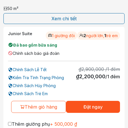
50
m²
Xem chi tiết
Junior Suite
1 giường đôi
2
người lớn,
1
trẻ em
Đã bao gồm bữa sáng
Chính sách báo giá đoàn
₫
2,900,000
/
1
đêm
Chính Sách Lễ Tết
₫
2,200,000
/
1
đêm
Kiểm Tra Tình Trạng Phòng
Chính Sách Hủy Phòng
Chính Sách Trẻ Em
Thêm giỏ hàng
Đặt ngay
Thêm giường phụ
+
500,000
₫