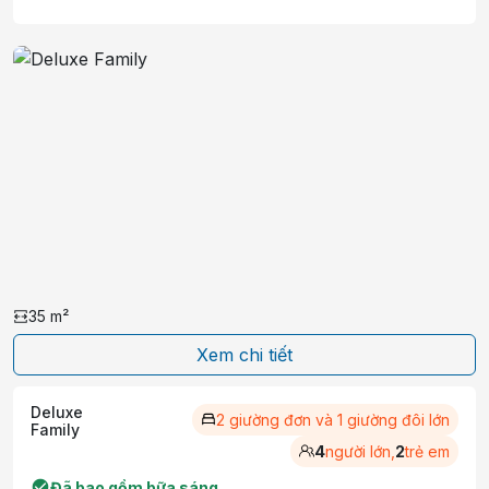
35
m²
Xem chi tiết
Deluxe
2 giường đơn và 1 giường đôi lớn
Family
4
người lớn,
2
trẻ em
Đã bao gồm bữa sáng