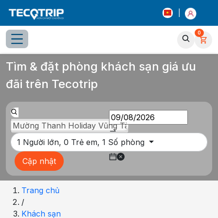
|
0
Tổng quan
Chọn phòng
Thông tin khách sạn
Tiện íc
Tìm & đặt phòng khách sạn giá ưu
đãi trên Tecotrip
1
Người lớn,
0
Trẻ em,
1
Số phòng
Cập nhật
Trang chủ
/
Khách sạn