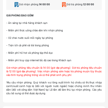
Giờ nhận phòng:
14:00:00
Giờ trả phòng:
12:00:00
GIÁ PHÒNG BAO GỒM
- Ăn sáng tại nhà hàng khách sạn
- Miễn phí thức uống chào đón khi nhận phòng
- 02 chai nước suối mỗi ngày tại phòng
- Tiện ích cà phê và trà trong phòng
- Miễn phí hồ hơi và phòng tập thể dục
- Miễn phí truy cập internet tốc độ cao trong Khách sạn
Giờ nhận phòng tiêu chuẩn là 14:00 (giờ địa phương). Giờ trả phòng tiêu chuẩn
là 12:00 (giờ địa phương). Việc nhận phòng sớm hoặc trả phòng muộn tùy thuộc
vào tình trạng phòng trống và có thể phát sinh phụ phí.
Yêu cầu nhận phòng: Quý khách vui lòng xuất trình hộ chiếu có thị thực nhập
cảnh/xuất cảnh hợp lệ (đối với người nước ngoài) hoặc chứng minh thư nhân
dân (đối với công dân Việt Nam) tại Lễ tân để làm thủ tục nhận phòng. Các yêu
cầu bổ sung có thể được áp dụng.