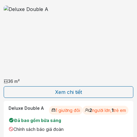
36
m²
Xem chi tiết
Deluxe Double A
1 giường đôi
2
người lớn,
1
trẻ em
Đã bao gồm bữa sáng
Chính sách báo giá đoàn