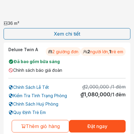
36
m²
Xem chi tiết
Deluxe Twin A
2 giường đơn
2
người lớn,
1
trẻ em
Đã bao gồm bữa sáng
Chính sách báo giá đoàn
₫
2,000,000
/
1
đêm
Chính Sách Lễ Tết
₫
1,080,000
/
1
đêm
Kiểm Tra Tình Trạng Phòng
Chính Sách Huỷ Phòng
Quy Định Trẻ Em
Thêm giỏ hàng
Đặt ngay