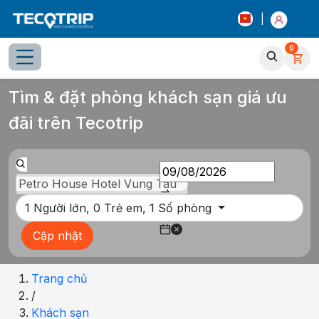
|
0
Tổng quan
Chọn phòng
Thông tin khách sạn
Tiện íc
Tìm & đặt phòng khách sạn giá ưu
đãi trên Tecotrip
1
Người lớn,
0
Trẻ em,
1
Số phòng
Cập nhật
Trang chủ
/
Khách sạn