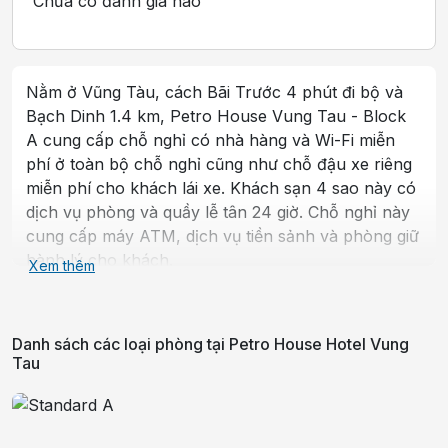
Chưa có đánh giá nào
Nằm ở Vũng Tàu, cách Bãi Trước 4 phút đi bộ và
Bạch Dinh 1.4 km, Petro House Vung Tau - Block
A cung cấp chỗ nghỉ có nhà hàng và Wi-Fi miễn
phí ở toàn bộ chỗ nghỉ cũng như chỗ đậu xe riêng
miễn phí cho khách lái xe. Khách sạn 4 sao này có
dịch vụ phòng và quầy lễ tân 24 giờ. Chỗ nghỉ này
cung cấp máy ATM, dịch vụ tiền sảnh và phòng giữ
hành lý cho khách.
Xem thêm
Phòng khách ở khách sạn được trang bị ấm đun
nước. Các phòng đều có điều hòa và TV màn hình
Danh sách các loại phòng tại
Petro House Hotel Vung
phẳng, ngoài ra một số phòng tại Petro House
Tau
Vung Tau - Block A có view thành phố. Tất cả các
phòng đều có minibar.
Chỗ nghỉ có phục vụ bữa sáng thực đơn buffet,