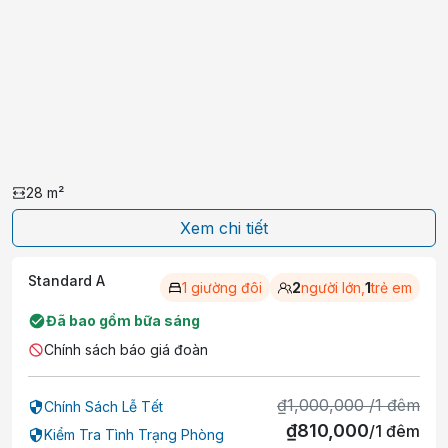
thực đơn à la carte hoặc kiểu lục địa mỗi buổi sáng.
Các điểm tham quan nổi tiếng gần chỗ nghỉ bao
gồm Khu du lịch sinh thái văn hóa Hồ Mây, Lam
Son Stadium và Bến tàu cánh ngầm.
28
m²
Xem chi tiết
Standard A
1 giường đôi
2
người lớn,
1
trẻ em
Đã bao gồm bữa sáng
Chính sách báo giá đoàn
₫
1,000,000
/
1
đêm
Chính Sách Lễ Tết
₫
810,000
/
1
đêm
Kiểm Tra Tình Trạng Phòng