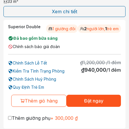
33
m²
Xem chi tiết
Superior Double
1 giường đôi
2
người lớn,
1
trẻ em
Đã bao gồm bữa sáng
Chính sách báo giá đoàn
₫
1,200,000
/
1
đêm
Chính Sách Lễ Tết
₫
940,000
/
1
đêm
Kiểm Tra Tình Trạng Phòng
Chính Sách Huỷ Phòng
Quy Định Trẻ Em
Thêm giỏ hàng
Đặt ngay
Thêm giường phụ
+
300,000
₫