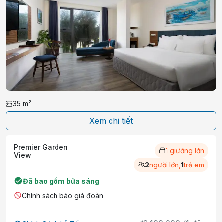
35
m²
Xem chi tiết
Premier Garden
1 giường lớn
View
2
người lớn,
1
trẻ em
Đã bao gồm bữa sáng
Chính sách báo giá đoàn