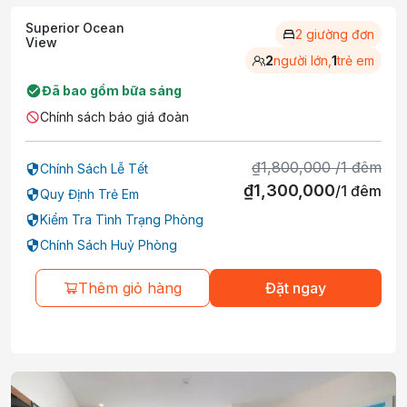
Superior Ocean
2 giường đơn
View
2
người lớn,
1
trẻ em
Đã bao gồm bữa sáng
Chính sách báo giá đoàn
₫
1,800,000
/
1
đêm
Chính Sách Lễ Tết
₫
1,300,000
/
1
đêm
Quy Định Trẻ Em
Kiểm Tra Tình Trạng Phòng
Chính Sách Huỷ Phòng
Thêm giỏ hàng
Đặt ngay