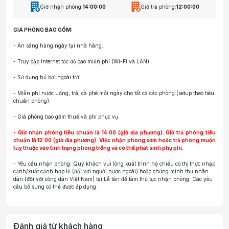
Giờ nhận phòng:
14:00:00
Giờ trả phòng:
12:00:00
GIÁ PHÒNG BAO GỒM:
- Ăn sáng hằng ngày tại nhà hàng.
- Truy cập Internet tốc độ cao miễn phí (Wi-Fi và LAN).
- Sử dụng hồ bơi ngoài trời.
- Miễn phí nước uống, trà, cà phê mỗi ngày cho tất cả các phòng (setup theo tiêu
chuẩn phòng).
- Giá phòng bao gồm thuế và phí phục vụ.
- Giờ nhận phòng tiêu chuẩn là 14:00 (giờ địa phương). Giờ trả phòng tiêu
chuẩn là 12:00 (giờ địa phương). Việc nhận phòng sớm hoặc trả phòng muộn
tùy thuộc vào tình trạng phòng trống và có thể phát sinh phụ phí.
- Yêu cầu nhận phòng: Quý khách vui lòng xuất trình hộ chiếu có thị thực nhập
cảnh/xuất cảnh hợp lệ (đối với người nước ngoài) hoặc chứng minh thư nhân
dân (đối với công dân Việt Nam) tại Lễ tân để làm thủ tục nhận phòng. Các yêu
cầu bổ sung có thể được áp dụng.
Đánh giá từ khách hàng