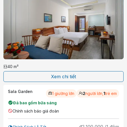
40
m²
Xem chi tiết
Sala Garden
1 giường lớn
2
người lớn,
1
trẻ em
Đã bao gồm bữa sáng
Chính sách báo giá đoàn
₫
2,100,000
/
1
đêm