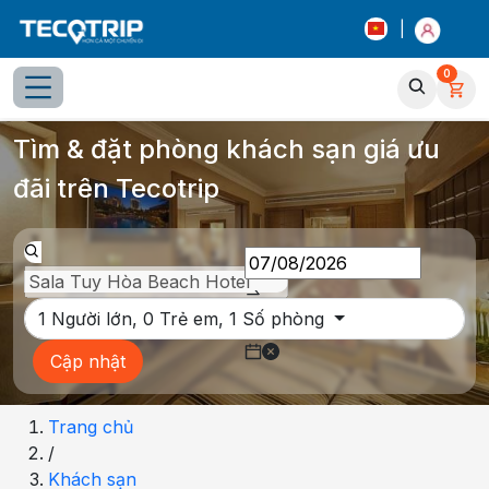
|
0
Tổng quan
Chọn phòng
Thông tin khách sạn
Tiện íc
Tìm & đặt phòng khách sạn giá ưu
đãi trên Tecotrip
1
Người lớn,
0
Trẻ em,
1
Số phòng
Cập nhật
Trang chủ
/
Khách sạn