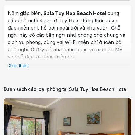
Nằm giáp biển,
Sala Tuy Hoa Beach Hotel
cung
cấp chỗ nghỉ 4 sao ở Tuy Hoà, đồng thời có xe
đạp miễn phí, hồ bơi ngoài trời và khu vườn. Chỗ
nghỉ này có các tiện nghi như phòng chờ chung và
dịch vụ phòng, cùng với Wi-Fi miễn phí ở toàn bộ
chỗ nghỉ. Ở đây có nhà hàng phục vụ món ăn Mỹ
và chỗ đậu xe riêng miễn phí.
Xem thêm
Tại khách sạn, mỗi phòng đều có điều hòa, khu
vực ghế ngồi, TV màn hình phẳng có truyền hình
cáp, két an toàn, phòng tắm riêng, vòi xịt/chậu rửa
Danh sách các loại phòng tại
Sala Tuy Hòa Beach Hotel
vệ sinh, đồ vệ sinh cá nhân miễn phí và máy sấy
tóc. Tất cả các phòng có ấm đun nước, trong đó
một số phòng có sân hiên và một số khác thì nhìn
ra biển. Tại Sala Tuy Hoa Beach Hotel, phòng nào
cũng có ga trải giường và khăn tắm.