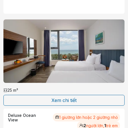
25
m²
Xem chi tiết
Deluxe Ocean
1 giường lớn hoặc 2 giường nhỏ
View
2
người lớn,
1
trẻ em