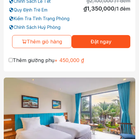
₫
2,100,000
/
1
đêm
Chính Sách Lễ Tết
₫
1,350,000
/
1
đêm
Quy Định Trẻ Em
Kiểm Tra Tình Trạng Phòng
Chính Sách Huỷ Phòng
Thêm giỏ hàng
Đặt ngay
Thêm giường phụ
+
450,000
₫