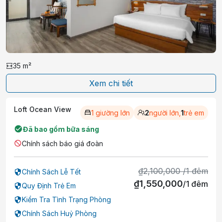
35
m²
Xem chi tiết
Loft Ocean View
1 giường lớn
2
người lớn,
1
trẻ em
Đã bao gồm bữa sáng
Chính sách báo giá đoàn
₫
2,100,000
/
1
đêm
Chính Sách Lễ Tết
₫
1,550,000
/
1
đêm
Quy Định Trẻ Em
Kiểm Tra Tình Trạng Phòng
Chính Sách Huỷ Phòng