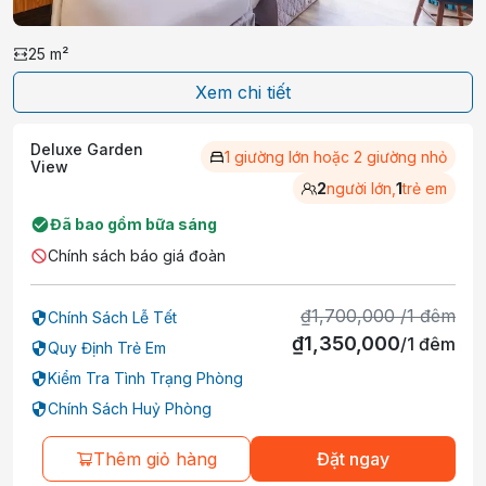
25
m²
Xem chi tiết
Deluxe Garden
1 giường lớn hoặc 2 giường nhỏ
View
2
người lớn,
1
trẻ em
Đã bao gồm bữa sáng
Chính sách báo giá đoàn
₫
1,700,000
/
1
đêm
Chính Sách Lễ Tết
₫
1,350,000
/
1
đêm
Quy Định Trẻ Em
Kiểm Tra Tình Trạng Phòng
Chính Sách Huỷ Phòng
Thêm giỏ hàng
Đặt ngay