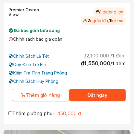
Premier Ocean
1 giường lớn
View
2
người lớn,
1
trẻ em
Đã bao gồm bữa sáng
Chính sách báo giá đoàn
₫
2,100,000
/
1
đêm
Chính Sách Lễ Tết
₫
1,550,000
/
1
đêm
Quy Định Trẻ Em
Kiểm Tra Tình Trạng Phòng
Chính Sách Huỷ Phòng
Thêm giỏ hàng
Đặt ngay
Thêm giường phụ
+
450,000
₫