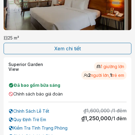
25
m²
Xem chi tiết
Superior Garden
1 giường lớn
View
2
người lớn,
1
trẻ em
Đã bao gồm bữa sáng
Chính sách báo giá đoàn
₫
1,600,000
/
1
đêm
Chính Sách Lễ Tết
₫
1,250,000
/
1
đêm
Quy Định Trẻ Em
Kiểm Tra Tình Trạng Phòng