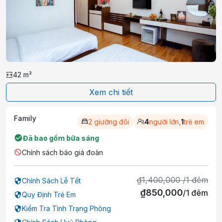
42
m²
Xem chi tiết
Family
2 giường đôi
4
người lớn,
1
trẻ em
Đã bao gồm bữa sáng
Chính sách báo giá đoàn
₫
1,400,000
/
1
đêm
Chính Sách Lễ Tết
₫
850,000
/
1
đêm
Quy Định Trẻ Em
Kiểm Tra Tình Trạng Phòng