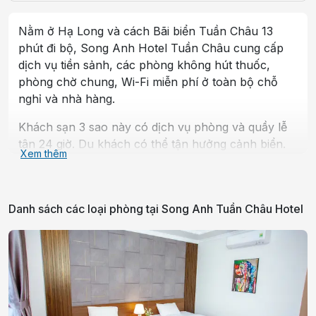
Nằm ở Hạ Long và cách Bãi biển Tuần Châu 13
phút đi bộ, Song Anh Hotel Tuần Châu cung cấp
dịch vụ tiền sảnh, các phòng không hút thuốc,
phòng chờ chung, Wi-Fi miễn phí ở toàn bộ chỗ
nghỉ và nhà hàng.
Khách sạn 3 sao này có dịch vụ phòng và quầy lễ
tân 24 giờ. Du khách có thể tận hưởng cảnh biển.
Xem thêm
Các căn đi kèm điều hòa, TV màn hình phẳng có
truyền hình vệ tinh, tủ lạnh, ấm đun nước, vòi
xịt/chậu rửa vệ sinh, đồ vệ sinh cá nhân miễn phí
Danh sách các loại phòng tại
Song Anh Tuần Châu Hotel
và bàn làm việc.
Ngoài phòng tắm riêng, vòi sen và máy sấy tóc, các
phòng tại khách sạn đều có view thành phố. Tại
Song Anh Hotel Tuần Châu, tất cả các phòng có
ga trải giường và khăn tắm.