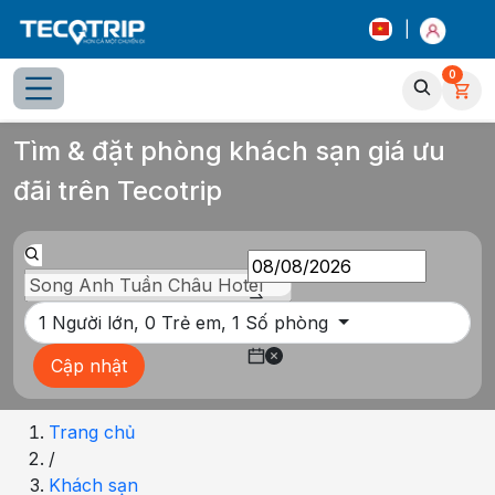
|
0
Tổng quan
Chọn phòng
Thông tin khách sạn
Tiện íc
Tìm & đặt phòng khách sạn giá ưu
đãi trên Tecotrip
1
Người lớn,
0
Trẻ em,
1
Số phòng
Cập nhật
Trang chủ
/
Khách sạn