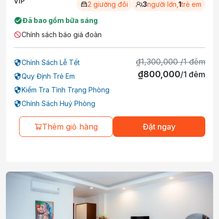
VIP
2 giường đôi
3
người lớn,
1
trẻ em
Đã bao gồm bữa sáng
Chính sách báo giá đoàn
₫
1,300,000
/
1
đêm
Chính Sách Lễ Tết
₫
800,000
/
1
đêm
Quy Định Trẻ Em
Kiểm Tra Tình Trạng Phòng
Chính Sách Huỷ Phòng
Thêm giỏ hàng
Đặt ngay