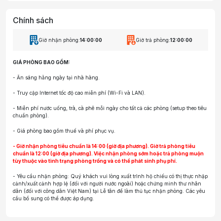
Chính sách
Giờ nhận phòng:
14:00:00
Giờ trả phòng:
12:00:00
GIÁ PHÒNG BAO GỒM:
- Ăn sáng hằng ngày tại nhà hàng.
- Truy cập Internet tốc độ cao miễn phí (Wi-Fi và LAN).
- Miễn phí nước uống, trà, cà phê mỗi ngày cho tất cả các phòng (setup theo tiêu
chuẩn phòng).
- Giá phòng bao gồm thuế và phí phục vụ.
- Giờ nhận phòng tiêu chuẩn là 14:00 (giờ địa phương). Giờ trả phòng tiêu
chuẩn là 12:00 (giờ địa phương). Việc nhận phòng sớm hoặc trả phòng muộn
tùy thuộc vào tình trạng phòng trống và có thể phát sinh phụ phí.
- Yêu cầu nhận phòng: Quý khách vui lòng xuất trình hộ chiếu có thị thực nhập
cảnh/xuất cảnh hợp lệ (đối với người nước ngoài) hoặc chứng minh thư nhân
dân (đối với công dân Việt Nam) tại Lễ tân để làm thủ tục nhận phòng. Các yêu
cầu bổ sung có thể được áp dụng.