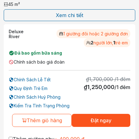
45
m²
giác ấm áp như ở nhà.
Xem chi tiết
Hãy để chuyến đi của bạn thêm phần hoàn hảo với
một nơi lưu trú lý tưởng. Đặt phòng khách sạn
Deluxe
1 giường đôi hoặc 2 giường đơn
River
Thanh Binh Riverside Hotel Hoi An
ngay hôm nay
2
người lớn,
1
trẻ em
trên
Tecotrip
để nhận mức giá ưu đãi nhất!
Đã bao gồm bữa sáng
Chính sách báo giá đoàn
₫
1,700,000
/
1
đêm
Chính Sách Lễ Tết
₫
1,250,000
/
1
đêm
Quy Định Trẻ Em
Chính Sách Huỷ Phòng
Kiểm Tra Tình Trạng Phòng
Thêm giỏ hàng
Đặt ngay
Thêm giường phụ
+
400,000
₫