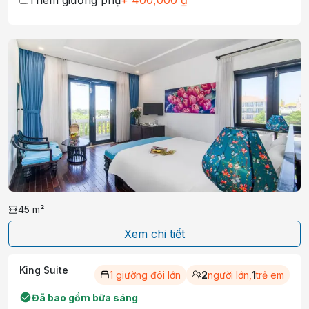
45
m²
Xem chi tiết
King Suite
1 giường đôi lớn
2
người lớn,
1
trẻ em
Đã bao gồm bữa sáng