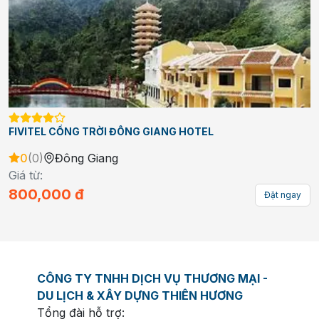
HAPPY LIFE MEMORIES HOI AN HOTEL & SPA
0
(
0
)
Hội An
Giá từ:
900,000
đ
Đặt ngay
CÔNG TY TNHH DỊCH VỤ THƯƠNG MẠI -
DU LỊCH & XÂY DỰNG THIÊN HƯƠNG
Tổng đài hỗ trợ: