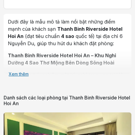
Dưới đây là mẫu mô tả làm nổi bật những điểm
mạnh của khách sạn
Thanh Binh Riverside Hotel
Hoi An
(đạt tiêu chuẩn
4 sao
quốc tế) tại địa chỉ 6
Nguyễn Du, giúp thu hút du khách đặt phòng:
Thanh Binh Riverside Hotel Hoi An – Khu Nghỉ
Dưỡng 4 Sao Thơ Mộng Bên Dòng Sông Hoài
Xem thêm
Bạn muốn trải nghiệm một kỳ nghỉ trọn vẹn tại Hội
An, nơi chỉ cần mở cửa sổ ra là có thể ngắm nhìn
dòng sông lững lờ trôi và chỉ vài bước chân là hòa
mình vào lòng phố cổ? Khách sạn
Thanh Binh
Danh sách các loại phòng tại
Thanh Binh Riverside Hotel
Hoi An
Riverside Hotel Hoi An
, đạt tiêu chuẩn
4 sao đẳng
cấp
tọa lạc tại số
6 Nguyễn Du
, chính là sự lựa
chọn hoàn hảo mang đến cho bạn những trải
nghiệm tuyệt vời nhất: