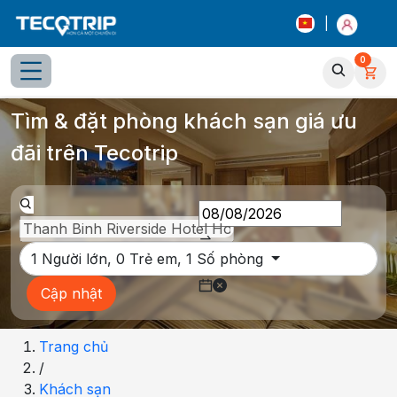
|
0
Tổng quan
Chọn phòng
Thông tin khách sạn
Tiện íc
Tìm & đặt phòng khách sạn giá ưu
đãi trên Tecotrip
1
Người lớn,
0
Trẻ em,
1
Số phòng
Cập nhật
Trang chủ
/
Khách sạn