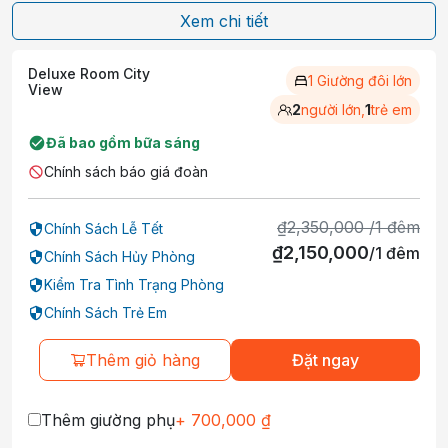
Xem chi tiết
Deluxe Room City
1 Giường đôi lớn
View
2
người lớn,
1
trẻ em
Đã bao gồm bữa sáng
Chính sách báo giá đoàn
₫
2,350,000
/
1
đêm
Chính Sách Lễ Tết
₫
2,150,000
/
1
đêm
Chính Sách Hủy Phòng
Kiểm Tra Tình Trạng Phòng
Chính Sách Trẻ Em
Thêm giỏ hàng
Đặt ngay
Thêm giường phụ
+
700,000
₫