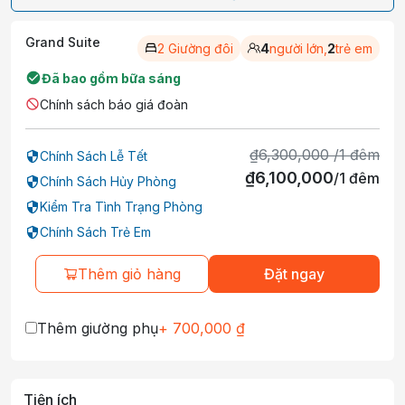
Grand Suite
2 Giường đôi
4
người lớn,
2
trẻ em
Đã bao gồm bữa sáng
Chính sách báo giá đoàn
₫
6,300,000
/
1
đêm
Chính Sách Lễ Tết
₫
6,100,000
/
1
đêm
Chính Sách Hủy Phòng
Kiểm Tra Tình Trạng Phòng
Chính Sách Trẻ Em
Thêm giỏ hàng
Đặt ngay
Thêm giường phụ
+
700,000
₫
Tiện ích