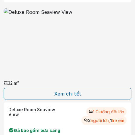
32
m²
Xem chi tiết
Deluxe Room Seaview
1 Giường đôi lớn
View
2
người lớn,
1
trẻ em
Đã bao gồm bữa sáng