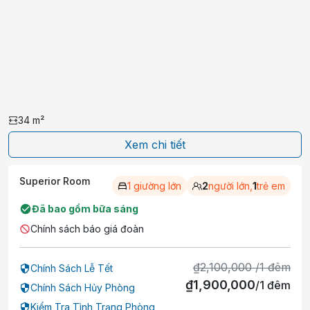
34
m²
Xem chi tiết
Superior Room
1 giường lớn
2
người lớn,
1
trẻ em
Đã bao gồm bữa sáng
Chính sách báo giá đoàn
₫
2,100,000
/
1
đêm
Chính Sách Lễ Tết
₫
1,900,000
/
1
đêm
Chính Sách Hủy Phòng
Kiểm Tra Tình Trạng Phòng