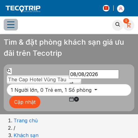
|
0
Tổng quan
Chọn phòng
Thông tin khách sạn
Tiện íc
Tìm & đặt phòng khách sạn giá ưu
đãi trên Tecotrip
1
Người lớn,
0
Trẻ em,
1
Số phòng
Cập nhật
Trang chủ
/
Khách sạn