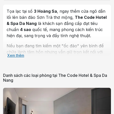
Tọa lạc tại số
3 Hoàng Sa
, ngay thềm cửa ngõ dẫn
lối lên bán đảo Sơn Trà thơ mộng,
The Code Hotel
& Spa Da Nang
là khách sạn đẳng cấp đạt tiêu
chuẩn
4 sao
quốc tế, mang phong cách kiến trúc
hiện đại, sang trọng và đầy tính nghệ thuật.
Nếu bạn đang tìm kiếm một "ốc đảo" yên bình để
chữa lành tâm hồn nhưng vẫn giữ trọn kết nối với
Xem thêm
biển cả, The Code chính là điểm hẹn lý tưởng:
Tầm nhìn đắt giá hướng vịnh biển và bán
đảo:
Nằm trên cung đường ôm dọc bãi biển
Danh sách các loại phòng tại
The Code Hotel & Spa Da
Nang
Mân Thái, khách sạn sở hữu góc nhìn bao
quát tuyệt mỹ. Từ phòng nghỉ, bạn có thể
ngắm trọn bức tranh những chiếc thuyền
thúng dập dềnh trên sóng nước, tượng Phật
Bà Quan Âm hiển hiện uy nghi giữa ngàn mây
Sơn Trà và ánh bình minh dịu mát mỗi sớm