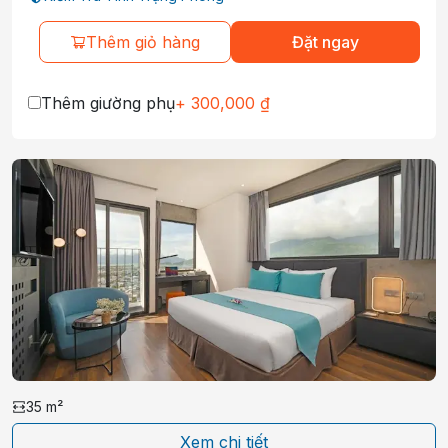
Thêm giỏ hàng
Đặt ngay
Thêm giường phụ
+
300,000
₫
35
m²
Xem chi tiết