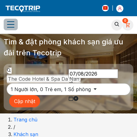
|
0
Tổng quan
Chọn phòng
Thông tin khách sạn
Tiện íc
Tìm & đặt phòng khách sạn giá ưu
đãi trên Tecotrip
1
Người lớn,
0
Trẻ em,
1
Số phòng
Cập nhật
Trang chủ
/
Khách sạn