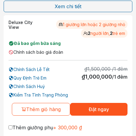
Xem chi tiết
Deluxe City
1 giường lớn hoặc 2 giường nhỏ
View
2
người lớn,
2
trẻ em
Đã bao gồm bữa sáng
Chính sách báo giá đoàn
₫
1,500,000
/
1
đêm
Chính Sách Lễ Tết
₫
1,000,000
/
1
đêm
Quy Định Trẻ Em
Chính Sách Huỷ
Kiểm Tra Tình Trạng Phòng
Thêm giỏ hàng
Đặt ngay
Thêm giường phụ
+
300,000
₫