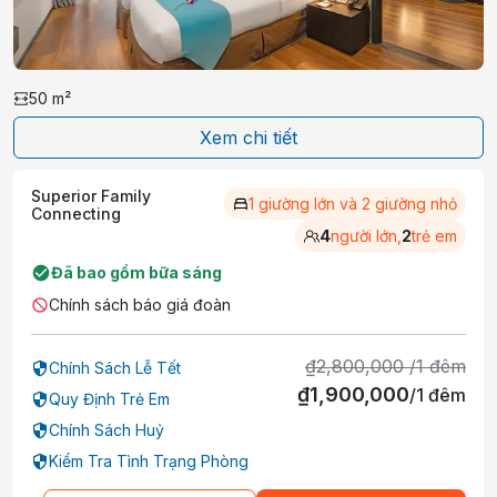
50
m²
Xem chi tiết
Superior Family
1 giường lớn và 2 giường nhỏ
Connecting
4
người lớn,
2
trẻ em
Đã bao gồm bữa sáng
Chính sách báo giá đoàn
₫
2,800,000
/
1
đêm
Chính Sách Lễ Tết
₫
1,900,000
/
1
đêm
Quy Định Trẻ Em
Chính Sách Huỷ
Kiểm Tra Tình Trạng Phòng