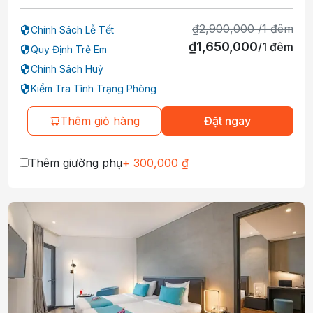
₫
2,900,000
/
1
đêm
Chính Sách Lễ Tết
₫
1,650,000
/
1
đêm
Quy Định Trẻ Em
Chính Sách Huỷ
Kiểm Tra Tình Trạng Phòng
Thêm giỏ hàng
Đặt ngay
Thêm giường phụ
+
300,000
₫