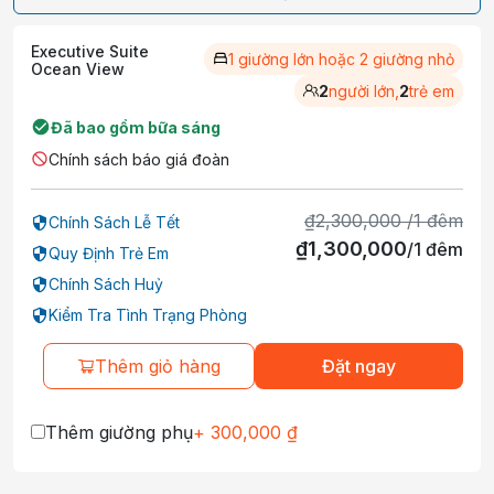
Executive Suite
1 giường lớn hoặc 2 giường nhỏ
Ocean View
2
người lớn,
2
trẻ em
Đã bao gồm bữa sáng
Chính sách báo giá đoàn
₫
2,300,000
/
1
đêm
Chính Sách Lễ Tết
₫
1,300,000
/
1
đêm
Quy Định Trẻ Em
Chính Sách Huỷ
Kiểm Tra Tình Trạng Phòng
Thêm giỏ hàng
Đặt ngay
Thêm giường phụ
+
300,000
₫