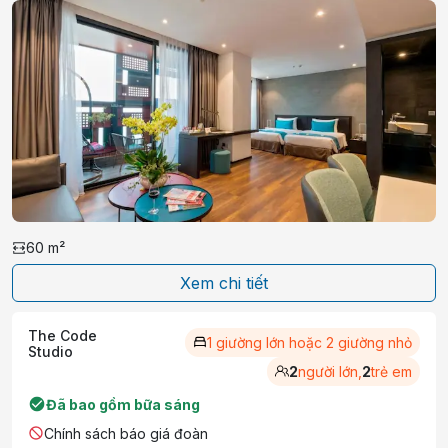
60
m²
Xem chi tiết
The Code
1 giường lớn hoặc 2 giường nhỏ
Studio
2
người lớn,
2
trẻ em
Đã bao gồm bữa sáng
Chính sách báo giá đoàn