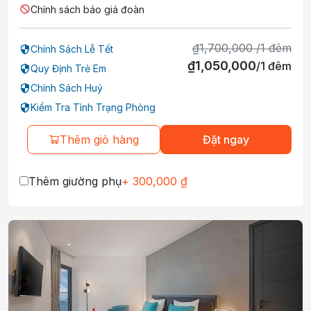
Chính sách báo giá đoàn
₫
1,700,000
/
1
đêm
Chính Sách Lễ Tết
₫
1,050,000
/
1
đêm
Quy Định Trẻ Em
Chính Sách Huỷ
Kiểm Tra Tình Trạng Phòng
Thêm giỏ hàng
Đặt ngay
Thêm giường phụ
+
300,000
₫