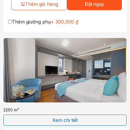
Thêm giỏ hàng
Đặt ngay
Thêm giường phụ
+
300,000
₫
60
m²
Xem chi tiết