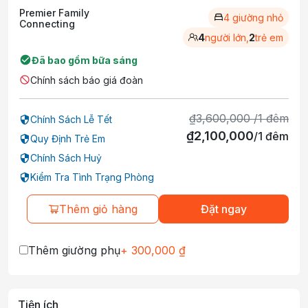
Premier Family
4 giường nhỏ
Connecting
4
người lớn,
2
trẻ em
Đã bao gồm bữa sáng
Chính sách báo giá đoàn
₫
3,600,000
/
1
đêm
Chính Sách Lễ Tết
₫
2,100,000
/
1
đêm
Quy Định Trẻ Em
Chính Sách Huỷ
Kiểm Tra Tình Trạng Phòng
Thêm giỏ hàng
Đặt ngay
Thêm giường phụ
+
300,000
₫
Tiện ích