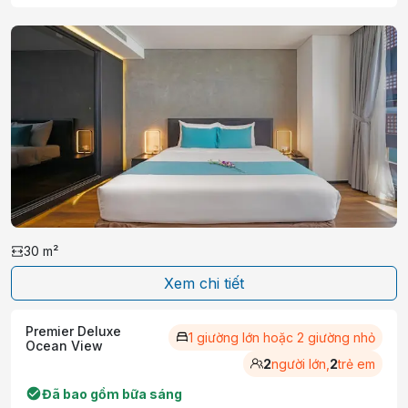
30
m²
Xem chi tiết
Premier Deluxe
1 giường lớn hoặc 2 giường nhỏ
Ocean View
2
người lớn,
2
trẻ em
Đã bao gồm bữa sáng