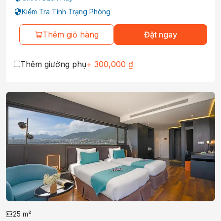
chăm sóc sức khỏe chuyên sâu tại khu Spa
Kiểm Tra Tình Trạng Phòng
cao cấp, duy trì vóc dáng tại phòng Gym hiện
đại và thưởng thức bữa tiệc ẩm thực Á - Âu
Thêm giỏ hàng
Đặt ngay
tinh tế tại nhà hàng buffet sang trọng. Sự đón
tiếp nồng hậu, chuyên nghiệp từ đội ngũ nhân
Thêm giường phụ
+
300,000
₫
viên cam kết mang đến một kỳ nghỉ trọn vẹn
từng phút giây.
Đặt phòng khách sạn
The Code Hotel & Spa Da
Nang
ngay hôm nay trên
Tecotrip
để nhận mức
giá ưu đãi nhất!
25
m²