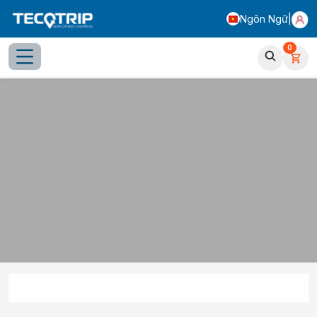
Ngôn Ngữ
|
0