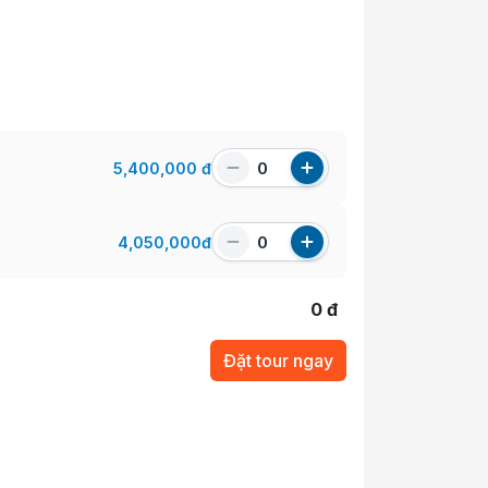
5,400,000
đ
4,050,000
đ
0
đ
Đặt tour ngay