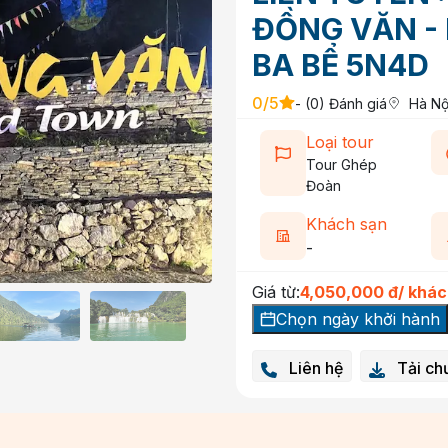
ĐỒNG VĂN - 
BA BỂ 5N4D
0
/5
- (
0
) Đánh giá
Hà Nộ
Loại tour
Tour Ghép
Đoàn
Khách sạn
-
Giá từ:
4,050,000
đ/ khác
Chọn ngày khởi hành
Liên hệ
Tải chư