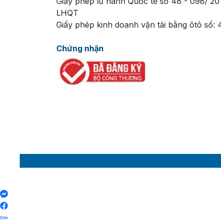
Giấy phép lữ hành Quốc tế số 48 - 098/ 20
LHQT
Giấy phép kinh doanh vận tải bằng ôtô số:
Chứng nhận