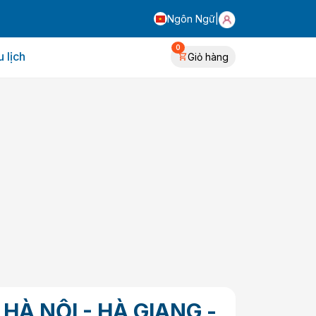
Ngôn Ngữ
|
0
 lịch
Giỏ hàng
 HÀ NỘI - HÀ GIANG -