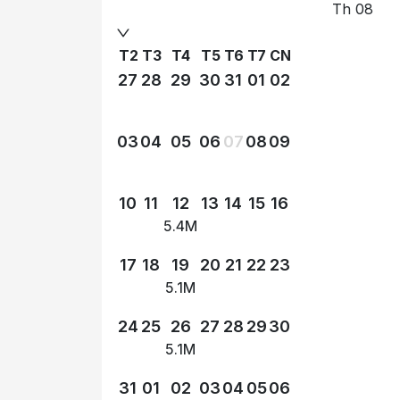
Th 08
T2
T3
T4
T5
T6
T7
CN
27
28
29
30
31
01
02
03
04
05
06
07
08
09
10
11
12
13
14
15
16
5.4M
17
18
19
20
21
22
23
5.1M
24
25
26
27
28
29
30
5.1M
31
01
02
03
04
05
06