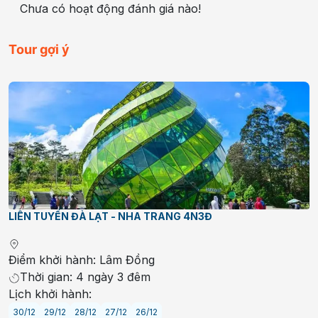
Chưa có hoạt động đánh giá nào!
Tour gợi ý
LIÊN TUYẾN ĐÀ LẠT - NHA TRANG 4N3Đ
Điểm khởi hành:
Lâm Đồng
Thời gian:
4 ngày 3 đêm
Lịch khởi hành:
30/12
29/12
28/12
27/12
26/12