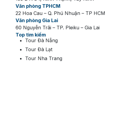
Văn phòng TPHCM
22 Hoa Cau – Q. Phú Nhuận – TP HCM
Văn phòng Gia Lai
60 Nguyễn Trãi – TP. Pleiku – Gia Lai
Top tìm kiếm
Tour Đà Nẵng
Tour Đà Lạt
Tour Nha Trang
Tour Sapa
Tour Phú Quốc
Vé Bà Nà Hills
Vé cáp treo Sapa
Vé Sun World Hạ Long
Vé cáp treo Núi Bà Đen
Vé cáp treo Hòn Thơm
Vé du thuyền sông Hàn