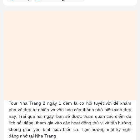
Loại tour
Thời gian
Tour Ghép Đoàn
2 ngày 1 đêm
Phương tiện
Khách sạn
Xe
chỗ
-
Ngôn ngữ HDV
Ưu đãi
-
Liên hệ
Tải chương trình tour
Tour Nha Trang 2 ngày 1 đêm là cơ hội tuyệt vời để khám
phá vẻ đẹp tự nhiên và văn hóa của thành phố biển xinh đẹp
này. Trải qua hai ngày, bạn sẽ được tham quan các điểm du
lịch nổi tiếng, tham gia vào các hoạt động thú vị và tận hưởng
không gian yên bình của biển cả. Tận hưởng một kỳ nghỉ
đáng nhớ tại Nha Trang