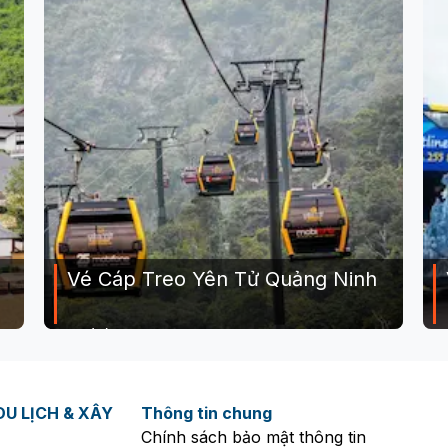
Vé Cáp Treo Yên Tử Quảng Ninh
0
(
0
)
Giá từ:
Gi
320,000
đ
1
U LỊCH & XÂY
Thông tin chung
Chính sách bảo mật thông tin