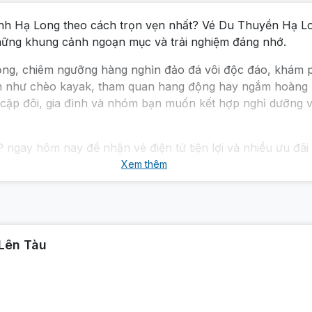
nh Hạ Long theo cách trọn vẹn nhất? Vé Du Thuyền Hạ Lo
i những khung cảnh ngoạn mục và trải nghiệm đáng nhớ.
ọng, chiêm ngưỡng hàng nghìn đảo đá vôi độc đáo, khám p
n như chèo kayak, tham quan hang động hay ngắm hoàng h
c cặp đôi, gia đình và nhóm bạn muốn kết hợp nghỉ dưỡng 
gay hôm nay để nhận vé điện tử tiện lợi và nhiều ưu đãi
Xem thêm
 Lên Tàu