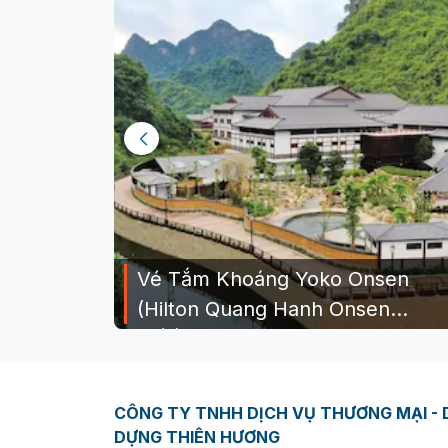
Vé Tắm Khoáng Yoko Onsen
(Hilton Quang Hanh Onsen
0
(
0
)
Resort)
Giá từ:
560,000
đ
CÔNG TY TNHH DỊCH VỤ THƯƠNG MẠI - D
DỰNG THIÊN HƯƠNG