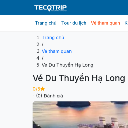
Trang chủ
Tour du lịch
Vé tham quan
K
Tổng quan
Gói dịch vụ
Thông tin dịch vụ
Trang chủ
/
Vé tham quan
/
Vé Du Thuyền Hạ Long
Vé Du Thuyền Hạ Long
0
/5
- (
0
) Đánh giá