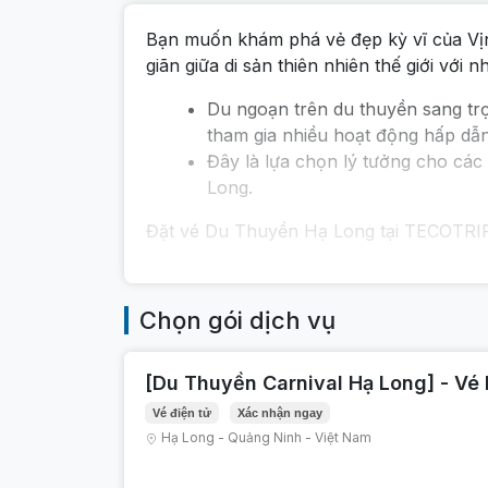
Bạn muốn khám phá vẻ đẹp kỳ vĩ của Vị
giãn giữa di sản thiên nhiên thế giới vớ
Du ngoạn trên du thuyền sang tr
tham gia nhiều hoạt động hấp dẫ
Đây là lựa chọn lý tưởng cho cá
Long.
Đặt vé Du Thuyền Hạ Long tại TECOTRIP n
Chọn gói dịch vụ
[Du Thuyền Carnival Hạ Long] - Vé
Vé điện tử
Xác nhận ngay
Hạ Long
-
Quảng Ninh
-
Việt Nam