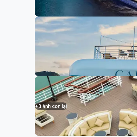
+
3
ảnh còn lại