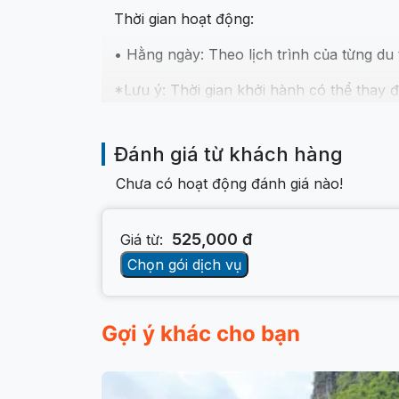
Thời gian hoạt động:
• Hằng ngày: Theo lịch trình của từng du
*Lưu ý: Thời gian khởi hành có thể thay đổi
Giới thiệu về Du Thuyền Hạ Long
Đánh giá từ khách hàng
Du thuyền Hạ Long mang đến cho du khác
thế giới. Trên hành trình, du khách có th
Chưa có hoạt động đánh giá nào!
động thú vị trên vịnh. Đây là lựa chọn 
525,000
đ
Giá từ:
Chọn gói dịch vụ
Gợi ý khác cho bạn