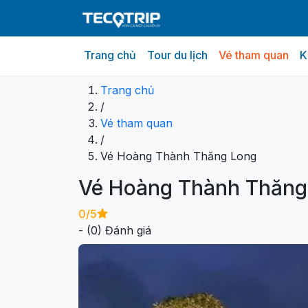
Trang chủ
Tour du lịch
Vé tham quan
K
Tổng quan
Gói dịch vụ
Lộ Trình Tham Q
Trang chủ
/
Vé tham quan
/
Vé Hoàng Thành Thăng Long
Vé Hoàng Thành Thăng
0
/5
- (
0
) Đánh giá