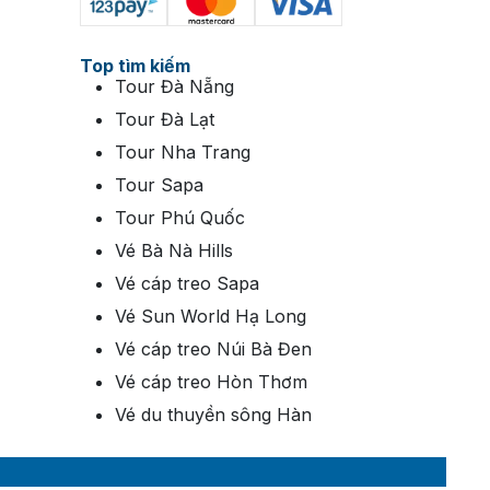
Top tìm kiếm
Tour Đà Nẵng
Tour Đà Lạt
tử ngay sau khi đặt, hỗ trợ tư vấn tận
Tour Nha Trang
Tour Sapa
Tour Phú Quốc
Vé Bà Nà Hills
Vé cáp treo Sapa
Vé Sun World Hạ Long
Vé cáp treo Núi Bà Đen
Vé cáp treo Hòn Thơm
Vé du thuyền sông Hàn