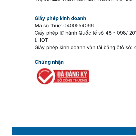
Nên đến vào buổi sáng để có thời tiết má
Đặt vé trước vào mùa du lịch hoặc các dịp 
Giấy phép kinh doanh
Mã số thuế: 0400554066
Đặt Vé Hoàng Thành Thăng L
Giấy phép lữ hành Quốc tế số 48 - 098/ 20
Du khách có thể đặt Vé Hoàng Thành Thăn
LHQT
tình và nhiều ưu đãi hấp dẫn dành cho kh
Giấy phép kinh doanh vận tải bằng ôtô số:
Chứng nhận