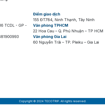
t mẻ và thuận tiện tham quan.
lễ để tiết kiệm thời gian.
Điểm giao dịch
155 ĐT784, Ninh Thạnh, Tây Ninh
ong tại TECOTRIP
16 TCDL - GP -
Văn phòng TPHCM
g Long online nhanh chóng tại TECOTRIP để nhận vé điện 
22 Hoa Cau – Q. Phú Nhuận – TP HCM
ách lẻ, gia đình hoặc khách đoàn.
 481900993
Văn phòng Gia Lai
60 Nguyễn Trãi – TP. Pleiku – Gia Lai
Copyright © 2024 TECOTRIP. All rights reserved.