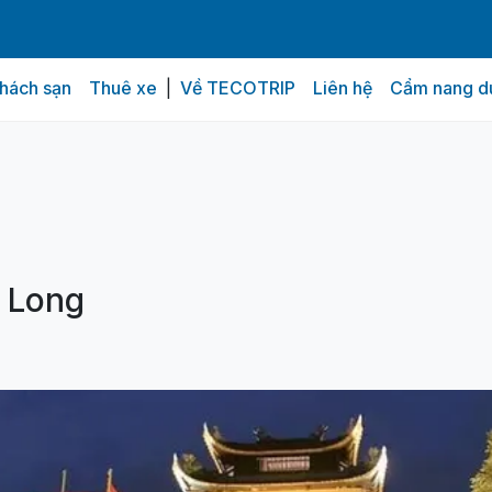
hách sạn
Thuê xe
|
Về TECOTRIP
Liên hệ
Cẩm nang du
uan
Thông tin dịch vụ
Đánh giá từ khách hàng
 Long