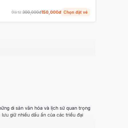
300,000
đ
150,000
đ
Chọn đặt vé
Giá từ :
ng di sản văn hóa và lịch sử quan trọng
u giữ nhiều dấu ấn của các triều đại