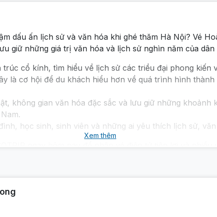
ậm dấu ấn lịch sử và văn hóa khi ghé thăm Hà Nội? Vé 
i lưu giữ những giá trị văn hóa và lịch sử nghìn năm của dân
trúc cổ kính, tìm hiểu về lịch sử các triều đại phong kiến
ây là cơ hội để du khách hiểu hơn về quá trình hình thành
ật, không gian văn hóa đặc sắc và lưu giữ những khoảnh 
t Nam.
đình, học sinh, sinh viên và những ai yêu thích lịch sử, v
Xem thêm
TRIP ngay hôm nay để nhận vé điện tử tiện lợi và nhiều ư
Long