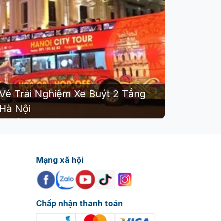
của Việt Nam, bao gồm Đoan Môn, Điện Kính
Vé Trải Nghiệm Xe Buýt 2 Tầng
.
Hà Nội
ác triển lãm chuyên đề và lưu giữ những
0
(
0
)
á từ:
05,000
đ
Mạng xã hội
Chấp nhận thanh toán