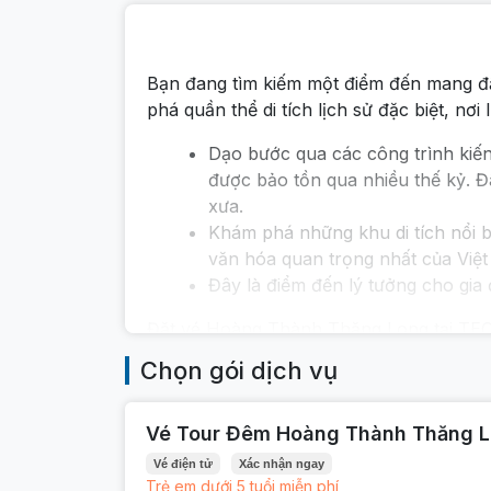
Bạn đang tìm kiếm một điểm đến mang đ
phá quần thể di tích lịch sử đặc biệt, nơ
Dạo bước qua các công trình kiến 
được bảo tồn qua nhiều thế kỷ. Đ
xưa.
Khám phá những khu di tích nổi b
văn hóa quan trọng nhất của Việ
Đây là điểm đến lý tưởng cho gia 
Đặt vé Hoàng Thành Thăng Long tại TECO
Chọn gói dịch vụ
Vé Tour Đêm Hoàng Thành Thăng 
Vé điện tử
Xác nhận ngay
Trẻ em dưới 5 tuổi miễn phí