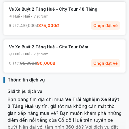
Vé Xe Buýt 2 Tầng Huế – City Tour 48 Tiếng
Huế
-
Huế
-
Việt Nam
410,000
đ
375,000
đ
Chọn đặt vé
Giá từ :
Vé Xe Buýt 2 Tầng Huế – City Tour Đêm
Huế
-
Huế
-
Việt Nam
95,000
đ
90,000
đ
Chọn đặt vé
Giá từ :
Thông tin dịch vụ
Giới thiệu dịch vụ
Bạn đang tìm địa chỉ mua
Vé Trải Nghiệm Xe Buýt
2 Tầng Huế
uy tín, giá tốt mà không cần mất thời
gian xếp hàng mua vé? Bạn muốn khám phá những
điểm đến nổi tiếng của Cố đô Huế trên tuyến xe
buýt hiện đại với tầm nhìn 360 độ? Với dịch vụ đặt