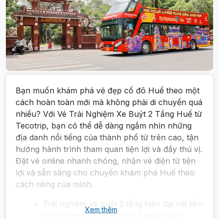
Bạn muốn khám phá vẻ đẹp cố đô Huế theo một
cách hoàn toàn mới mà không phải di chuyển quá
nhiều? Với Vé Trải Nghiệm Xe Buýt 2 Tầng Huế từ
Tecotrip, bạn có thể dễ dàng ngắm nhìn những
địa danh nổi tiếng của thành phố từ trên cao, tận
hưởng hành trình tham quan tiện lợi và đầy thú vị.
Đặt vé online nhanh chóng, nhận vé điện tử tiện
lợi và sẵn sàng cho chuyến khám phá Huế theo
cách riêng của mình.
Trải nghiệm xe buýt 2 tầng hiện đại với tầm
Xem thêm
nhìn rộng mở, lý tưởng để ngắm toàn