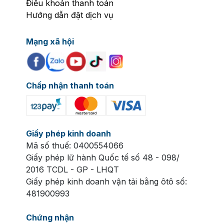
Điều khoản thanh toán
Các chuyến xe được khai thác liên tục trong ngày
Hướng dẫn đặt dịch vụ
với tần suất khoảng
3
0 – 60 phút/chuyến, tùy từng
thời điểm.
Mạng xã hội
Giá vé Trải Nghiệm Xe Buýt 2 Tầng Huế
Giá vé được áp dụng theo từng loại hình trải
nghiệm.
Chấp nhận thanh toán
Vé tham quan trong ngày (Hop-on Hop-off): từ
150.000 – 300.000đ/người.
Vé trẻ em: áp dụng theo chiều cao và quy định của
Giấy phép kinh doanh
đơn vị khai thác.
Mã số thuế: 0400554066
Giấy phép lữ hành Quốc tế số 48 - 098/
Giá dành cho khách đoàn: ưu đãi theo số lượng
2016 TCDL - GP - LHQT
khách.
Giấy phép kinh doanh vận tải bằng ôtô số:
481900993
Giá vé có thể thay đổi vào cuối tuần, ngày lễ hoặc
theo chương trình khuyến mãi.
Chứng nhận