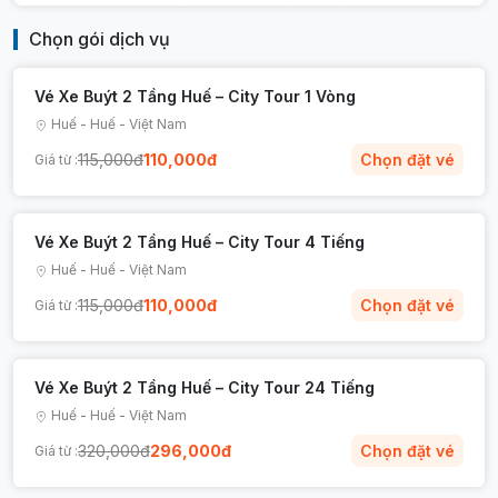
cảnh thành phố Huế.
Chọn gói dịch vụ
Tham quan hàng loạt điểm đến nổi tiếng
như Kinh Thành Huế, Chùa Thiên Mụ, Cầu
Vé Xe Buýt 2 Tầng Huế – City Tour 1 Vòng
Trường Tiền và nhiều công trình văn hóa,
lịch sử đặc sắc khác.
Huế
-
Huế
-
Việt Nam
Tận hưởng hệ thống thuyết minh tự động
115,000
đ
110,000
đ
Chọn đặt vé
Giá từ :
đa ngôn ngữ giúp hiểu thêm về lịch sử và
văn hóa cố đô.
Phù hợp cho gia đình, nhóm bạn và du
Vé Xe Buýt 2 Tầng Huế – City Tour 4 Tiếng
khách muốn tham quan thành phố một
Huế
-
Huế
-
Việt Nam
cách tiện lợi, tiết kiệm thời gian.
115,000
đ
110,000
đ
Chọn đặt vé
Giá từ :
Đặt Vé Trải Nghiệm Xe Buýt 2 Tầng Huế trên
TECOTRIP ngay hôm nay để tận hưởng hành
trình khám phá cố đô Huế đầy thú vị và đáng
Vé Xe Buýt 2 Tầng Huế – City Tour 24 Tiếng
nhớ!
Huế
-
Huế
-
Việt Nam
320,000
đ
296,000
đ
Chọn đặt vé
Giá từ :