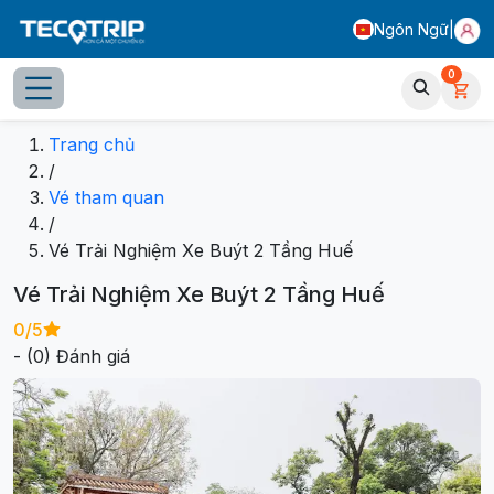
Ngôn Ngữ
|
0
Tổng quan
Gói dịch vụ
Thông tin dịch vụ
Đánh giá từ
Trang chủ
/
Vé tham quan
/
Vé Trải Nghiệm Xe Buýt 2 Tầng Huế
Vé Trải Nghiệm Xe Buýt 2 Tầng Huế
0
/5
- (
0
) Đánh giá