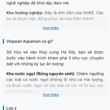
nghề nghiệp để khơi dậy đam mê.
Thứ 2 - 6: 10:00 - 22:00
Khu hướng nghiệp:
Thứ 7, CN, ngày lễ: 09:30 - 22:00
Đây là linh hồn của VinKE. Các
bé sẽ được mặc đồng phục và hóa thân thành:
Thời điểm:
Nên đi vào các ngày trong tuần để
tránh đông đúc và có mức giá vé ưu đãi hơn
Xem thêm
Sở Cứu Hỏa: Học cách phòng cháy chữa
so với cuối tuần hoặc ngày lễ.
cháy và dập tắt đám cháy giả định.
Combo tiết kiệm:
Bạn nên đặt mua Combo vé
Bệnh viện VinKE: Trải nghiệm làm bác sĩ nhi
Vinpearl Aquarium có gì?
VinKE & Thủy cung để khám phá trọn vẹn cả
khoa, học cách chăm sóc em bé và các kiến
hai khu vực với mức giá rẻ hơn mua lẻ.
Sở hữu vé vào thủy cung Hà Nội, bạn sẽ được
thức y tế cơ bản.
Được đầu tư bởi tập đoàn Vingroup, Thủy cung
bước vào hành trình khám phá 3 khu vực chuyên
Học viện Quân đội: Rèn luyện tính kỷ luật và
Times City sở hữu hệ thống đường hầm hiện đại
biệt với những kỷ lục ấn tượng:
bản lĩnh chiến sĩ.
bậc nhất, chia làm 3 khu vực chính: Khu nước
Bếp trưởng nhí: Tự tay làm ra những chiếc
Khu nước ngọt (Rừng nguyên sinh)
: Chiêm ngưỡng
ngọt, Khu nước mặn và Khu hang động bò sát. Tại
bánh thơm ngon hay các món ăn đơn giản.
các loài cá nước ngọt khổng lồ như cá Hải tượng,
đây, du khách sẽ được tận mắt chứng kiến những
cá Đuối nước ngọt và các loài cá rực rỡ từ lưu vực
loài sinh vật quý hiếm lần đầu xuất hiện tại Việt
sông Amazon.
Nam như Chim cánh cụt, Cua nhện khổng lồ.
Xem thêm
Lưu ý