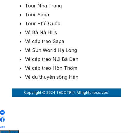
Tour Nha Trang
Loại vé
Khách hàng có
Khách hàng có
Tour Sapa
chiều cao
chiều cao 80 -
Tour Phú Quốc
>140cm
140cm
Vé Bà Nà Hills
Vé cáp treo Sapa
Từ thứ 2
320.000 VNĐ
240.000 VNĐ
đến thứ 6
Vé Sun World Hạ Long
Vé cáp treo Núi Bà Đen
Thứ 7,
Vé cáp treo Hòn Thơm
chủ nhật,
380.000 VNĐ
300.000 VNĐ
Vé du thuyền sông Hàn
ngày lễ
Copyright © 2024 TECOTRIP. All rights reserved.