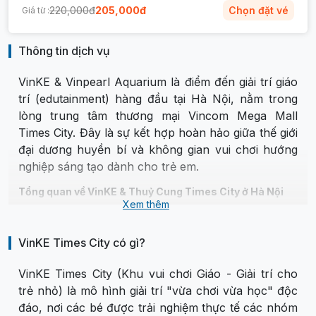
220,000
đ
205,000
đ
Chọn đặt vé
Giá từ :
Thông tin dịch vụ
VinKE & Vinpearl Aquarium là điểm đến giải trí giáo
trí (edutainment) hàng đầu tại Hà Nội, nằm trong
lòng trung tâm thương mại Vincom Mega Mall
Times City. Đây là sự kết hợp hoàn hảo giữa thế giới
đại dương huyền bí và không gian vui chơi hướng
nghiệp sáng tạo dành cho trẻ em.
Tổng quan về VinKE & Thuỷ Cung Times City ở Hà Nội
Xem thêm
Địa chỉ:
TTTM Vincom Mega Mall Times
City, 458 Minh Khai, Hai Bà Trưng, Hà
VinKE Times City có gì?
Nội.
Quy mô:
Diện tích gần 10.000 m2 với
VinKE Times City (Khu vui chơi Giáo - Giải trí cho
Thủy cung và Khu giáo trí VinKE.
trẻ nhỏ) là mô hình giải trí "vừa chơi vừa học" độc
đáo, nơi các bé được trải nghiệm thực tế các nhóm
Giờ hoạt động: