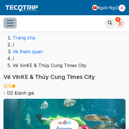
Ngôn Ngữ
|
0
Vinpearl Aquarium có gì?
Lưu ý
Đánh giá từ khách hàng
Trang chủ
/
Vé tham quan
/
Vé VinKE & Thủy Cung Times City
Vé VinKE & Thủy Cung Times City
0
/5
- (
0
) Đánh giá