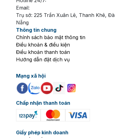
Hotline 24/7:
80 -
>140cm
-
>140cm
Email:
140cm
140cm
Trụ sở: 225 Trần Xuân Lê, Thanh Khê, Đà
Nẵng
Từ
Thông tin chung
thứ
Chính sách bảo mật thông tin
2
210.000
160.000
190.000
150.000
Điều khoản & điều kiện
đến
VNĐ
VNĐ
VNĐ
VNĐ
Điều khoản thanh toán
Bên cạnh đó, Vinpearl Aquarium còn có các show
thứ
Hướng dẫn đặt dịch vụ
diễn đặc sắc không nên bỏ lỡ như:
6
Mạng xã hội
Show Nàng tiên cá: Những màn vũ đạo dưới
nước đầy mê hoặc.
Thứ
Tiết mục cho cá mập ăn: Cảm giác kịch tính
7,
khi tận mắt chứng kiến các thợ lặn chăm sóc
chủ
270.000
210.000
240.000
190.000
Chấp nhận thanh toán
những "sát thủ đại dương".
nhật,
VNĐ
VNĐ
VNĐ
VNĐ
ngày
lễ
Giấy phép kinh doanh
***Lưu ý: