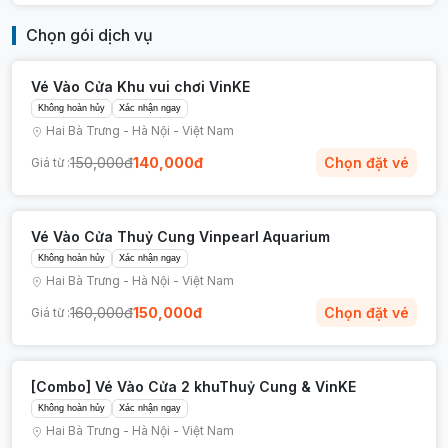
Đường hầm đại dương 180 độ:
Cảm nhận
Chọn gói dịch vụ
cảm giác đi xuyên qua lòng biển, ngắm
nhìn những loài cá mập, cá đuối khổng lồ
Vé Vào Cửa Khu vui chơi VinKE
bơi lội ngay sát bên mình.
Không hoàn hủy
Học mà chơi tại VinKE:
Xác nhận ngay
Khu vui chơi giáo
Hai Bà Trưng
-
Hà Nội
-
Việt Nam
trí giúp bé hóa thân thành bác sĩ, lính cứu
hỏa, hay đầu bếp chuyên nghiệp để nuôi
150,000
đ
140,000
đ
Chọn đặt vé
Giá từ :
dưỡng ước mơ nghề nghiệp.
Show diễn Nàng tiên cá độc đáo:
Chiêm
ngưỡng những màn trình diễn nghệ thuật
Vé Vào Cửa Thuỷ Cung Vinpearl Aquarium
dưới nước đầy mê hoặc, lần đầu tiên có
Không hoàn hủy
Xác nhận ngay
mặt tại Việt Nam.
Hai Bà Trưng
-
Hà Nội
-
Việt Nam
160,000
đ
150,000
đ
Chọn đặt vé
Giá từ :
Bạn đã sẵn sàng cùng bé yêu dấn thân vào hành
trình khám phá đại dương chưa? Hãy đặt vé
VinKE và Thuỷ Cung Vinpearl Aquarium Times
[Combo] Vé Vào Cửa 2 khuThuỷ Cung & VinKE
City tại Tecotrip ngay hôm nay để nhận mức giá
Không hoàn hủy
Xác nhận ngay
ưu đãi tốt nhất!
Hai Bà Trưng
-
Hà Nội
-
Việt Nam