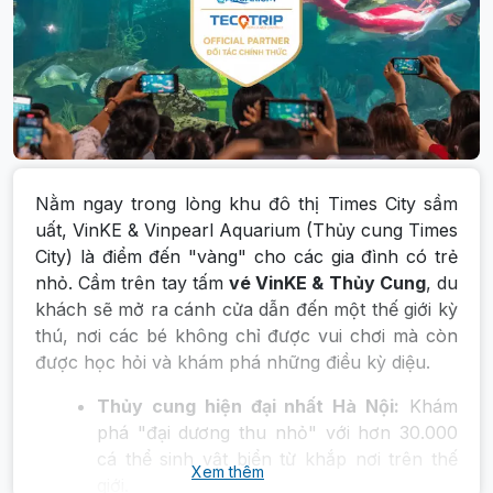
Nằm ngay trong lòng khu đô thị Times City sầm
uất, VinKE & Vinpearl Aquarium (Thủy cung Times
City) là điểm đến "vàng" cho các gia đình có trẻ
nhỏ. Cầm trên tay tấm
vé VinKE & Thủy Cung
, du
khách sẽ mở ra cánh cửa dẫn đến một thế giới kỳ
thú, nơi các bé không chỉ được vui chơi mà còn
được học hỏi và khám phá những điều kỳ diệu.
Thủy cung hiện đại nhất Hà Nội:
Khám
phá "đại dương thu nhỏ" với hơn 30.000
cá thể sinh vật biển từ khắp nơi trên thế
Xem thêm
giới.