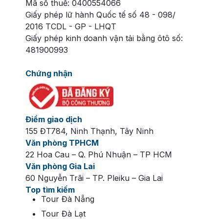
Mã số thuế: 0400554066
Giấy phép lữ hành Quốc tế số 48 - 098/
Trẻ em dưới 80cm được miễn phí hoàn toàn
2016 TCDL - GP - LHQT
vé vào cổng.
Giấy phép kinh doanh vận tải bằng ôtô số:
Vé Thủy cung Times City bao gồm quyền tham
481900993
quan trọn gói các phân khu tại Thủy cung
Vinpearl Aquarium, thưởng thức các Show
Chứng nhận
diễn và tương tác với sinh vật.
Vé Khu vui chơi VinKE bao gồm quyền tham
quan và trải nghiệm không giới hạn các mô
hình hướng nghiệp (lính cứu hỏa, bác sĩ, đầu
Điểm giao dịch
bếp...) và khu thế giới game hiện đại trong
155 ĐT784, Ninh Thạnh, Tây Ninh
nhà.
Văn phòng TPHCM
Giá vé không bao gồm đồ ăn, thức uống và
22 Hoa Cau – Q. Phú Nhuận – TP HCM
các dịch vụ cá nhân khác.
Văn phòng Gia Lai
60 Nguyễn Trãi – TP. Pleiku – Gia Lai
Bảng giá vé Combo VinKE và Thủy cung Vinpearl
Aquarium
Top tìm kiếm
Tour Đà Nẵng
Combo Thủy Cung/VinKE
Tour Đà Lạt