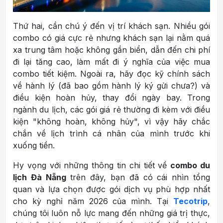
Thứ hai, cần chú ý đến vị trí khách sạn. Nhiều gói
combo có giá cực rẻ nhưng khách sạn lại nằm quá
xa trung tâm hoặc không gần biển, dẫn đến chi phí
đi lại tăng cao, làm mất đi ý nghĩa của việc mua
combo tiết kiệm. Ngoài ra, hãy đọc kỹ chính sách
về hành lý (đã bao gồm hành lý ký gửi chưa?) và
điều kiện hoàn hủy, thay đổi ngày bay. Trong
ngành du lịch, các gói giá rẻ thường đi kèm với điều
kiện "không hoàn, không hủy", vì vậy hãy chắc
chắn về lịch trình cá nhân của mình trước khi
xuống tiền.
Hy vọng với những thông tin chi tiết về
combo du
lịch Đà Nẵng
trên đây, bạn đã có cái nhìn tổng
quan và lựa chọn được gói dịch vụ phù hợp nhất
cho kỳ nghỉ năm 2026 của mình. Tại
Tecotrip
,
chúng tôi luôn nỗ lực mang đến những giá trị thực,