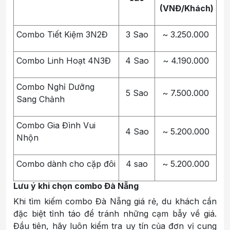
(VNĐ/Khách)
Combo Tiết Kiệm 3N2Đ
3 Sao
~ 3.250.000
Combo Linh Hoạt 4N3Đ
4 Sao
~ 4.190.000
Combo Nghỉ Dưỡng
5 Sao
~ 7.500.000
Sang Chảnh
Combo Gia Đình Vui
4 Sao
~ 5.200.000
Nhộn
Combo dành cho cặp đôi
4 sao
~ 5.200.000
Lưu ý khi chọn combo Đà Nẵng
Khi tìm kiếm combo Đà Nẵng giá rẻ, du khách cần
đặc biệt tỉnh táo để tránh những cạm bẫy về giá.
Đầu tiên, hãy luôn kiểm tra uy tín của đơn vị cung