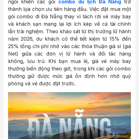
ngôi khiến các gói
combo du lịch Đà Nẵng
trở
thành lựa chọn ưu tiên hàng đầu. Việc đặt mua một
gói combo đi Đà Nẵng thay vì tách rời vé máy bay
và khách sạn mang lại lợi ích kép về cả tài chính
lẫn trải nghiệm. Theo khảo sát từ thị trường lữ hành
năm 2026, du khách có thể tiết kiệm từ 15% đến
25% tổng chi phí nhờ vào các thỏa thuận giá sỉ (giá
Net) giữa các đơn vị lữ hành và đối tác hàng
không, lưu trú. Khi bạn mua lẻ, giá vé máy bay
thường biến động theo giờ, trong khi các gói combo
thường giữ được mức giá ổn định hơn nhờ quỹ
phòng và vé được đặt trước.