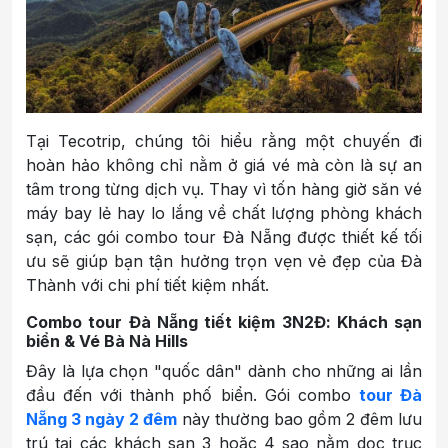
Tại Tecotrip, chúng tôi hiểu rằng một chuyến đi
hoàn hảo không chỉ nằm ở giá vé mà còn là sự an
tâm trong từng dịch vụ. Thay vì tốn hàng giờ săn vé
máy bay lẻ hay lo lắng về chất lượng phòng khách
sạn, các gói combo tour Đà Nẵng được thiết kế tối
ưu sẽ giúp bạn tận hưởng trọn vẹn vẻ đẹp của Đà
Thành với chi phí tiết kiệm nhất.
Combo tour Đà Nẵng tiết kiệm 3N2Đ: Khách sạn
biển & Vé Bà Nà Hills
Đây là lựa chọn "quốc dân" dành cho những ai lần
đầu đến với thành phố biển. Gói combo
tour Đà
Nẵng 3 ngày 2 đêm
này thường bao gồm 2 đêm lưu
trú tại các khách sạn 3 hoặc 4 sao nằm dọc trục