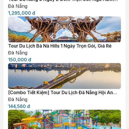
Sơn - Hội An - Bà Nà Hills - Sơn Trà - City
Đà Nẵng
1,295,000
đ
Tour Du Lịch Bà Nà Hills 1 Ngày Trọn Gói, Giá Rẻ
Đà Nẵng
150,000
đ
[Combo Tiết Kiệm] Tour Du Lịch Đà Nẵng Hội An
Huế 4 Ngày 3 Đêm
Đà Nẵng
144,560
đ