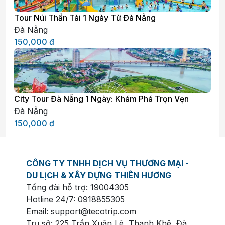
Tour Núi Thần Tài 1 Ngày Từ Đà Nẵng
Đà Nẵng
150,000
đ
City Tour Đà Nẵng 1 Ngày: Khám Phá Trọn Vẹn
Đà Nẵng
150,000
đ
CÔNG TY TNHH DỊCH VỤ THƯƠNG MẠI -
DU LỊCH & XÂY DỰNG THIÊN HƯƠNG
Tổng đài hỗ trợ:
19004305
Hotline 24/7:
0918855305
Email:
support@tecotrip.com
Trụ sở: 225 Trần Xuân Lê, Thanh Khê, Đà