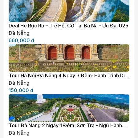
Deal Hè Rực Rỡ – Trẻ Hết Cỡ Tại Bà Nà - Ưu Đãi U25
Đà Nẵng
660,000
đ
Tour Hà Nội Đà Nẵng 4 Ngày 3 Đêm: Hành Trình Di
Sản Đà Nẵng - Hội An - Huế - Cù Lao Chàm
Đà Nẵng
150,000
đ
Tour Đà Nẵng 2 Ngày 1 Đêm: Sơn Trà - Ngũ Hành
Sơn - Hội An - Bà Nà Hills
Đà Nẵng