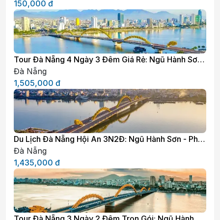
150,000
đ
Tour Đà Nẵng 4 Ngày 3 Đêm Giá Rẻ: Ngũ Hành Sơn
- Hội An - Cù Lao Chàm - City Đà Nẵng
Đà Nẵng
1,505,000
đ
Du Lịch Đà Nẵng Hội An 3N2Đ: Ngũ Hành Sơn - Phố
cổ Hội An - Cù Lao Chàm - City Đà Nẵng
Đà Nẵng
1,435,000
đ
Tour Đà Nẵng 3 Ngày 2 Đêm Trọn Gói: Ngũ Hành