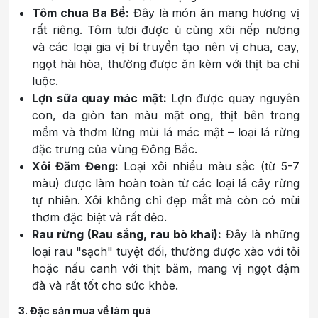
Tôm chua Ba Bể:
Đây là món ăn mang hương vị
rất riêng. Tôm tươi được ủ cùng xôi nếp nương
và các loại gia vị bí truyền tạo nên vị chua, cay,
ngọt hài hòa, thường được ăn kèm với thịt ba chỉ
luộc.
Lợn sữa quay mác mật:
Lợn được quay nguyên
con, da giòn tan màu mật ong, thịt bên trong
mềm và thơm lừng mùi lá mác mật – loại lá rừng
đặc trưng của vùng Đông Bắc.
Xôi Đăm Đeng:
Loại xôi nhiều màu sắc (từ 5-7
màu) được làm hoàn toàn từ các loại lá cây rừng
tự nhiên. Xôi không chỉ đẹp mắt mà còn có mùi
thơm đặc biệt và rất dẻo.
Rau rừng (Rau sắng, rau bò khai):
Đây là những
loại rau "sạch" tuyệt đối, thường được xào với tỏi
hoặc nấu canh với thịt băm, mang vị ngọt đậm
đà và rất tốt cho sức khỏe.
3. Đặc sản mua về làm quà