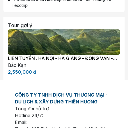
Tecotrip
Tour gợi ý
LIÊN TUYẾN : HÀ NỘI - HÀ GIANG - ĐỒNG VĂN -
BẢN GIỐC - PÁC BÓ - BA BỂ 5N4D
Bắc Kạn
2,550,000
đ
CÔNG TY TNHH DỊCH VỤ THƯƠNG MẠI -
DU LỊCH & XÂY DỰNG THIÊN HƯƠNG
Tổng đài hỗ trợ:
Hotline 24/7:
Email: