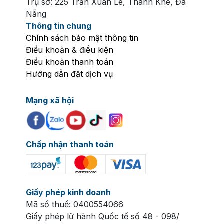
Trụ sở: 225 Trần Xuân Lê, Thanh Khê, Đà
Nẵng
Thông tin chung
Chính sách bảo mật thông tin
Điều khoản & điều kiện
Điều khoản thanh toán
Hướng dẫn đặt dịch vụ
Mạng xã hội
Chấp nhận thanh toán
Giấy phép kinh doanh
Mã số thuế: 0400554066
Giấy phép lữ hành Quốc tế số 48 - 098/