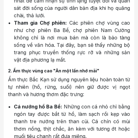
nhất để cảm nhận sự tĩnh lặng tuyệt đối và quan
sát đời sống của người dân bản địa khi họ quăng
chài, thả lưới.
Tham gia Chợ phiên:
Các phiên chợ vùng cao
như chợ phiên Ba Bể, chợ phiên Nam Cường
không chỉ là nơi mua bán mà còn là bảo tàng
sống về văn hóa. Tại đây, bạn sẽ thấy những bộ
trang phục truyền thống rực rỡ và những sản
vật địa phương lạ mắt.
2. Ẩm thực vùng cao "Ăn một lần nhớ mãi"
Ẩm thực Bắc Kạn sử dụng nguyên liệu hoàn toàn từ
tự nhiên (hồ, rừng, suối) nên giữ được vị ngọt
thanh và hương thơm đặc trưng:
Cá nướng hồ Ba Bể:
Những con cá nhỏ chỉ bằng
ngón tay được bắt từ hồ, làm sạch rồi kẹp vào
thanh tre nướng trên than củi. Cá chín có mùi
thơm nồng, thịt chắc, ăn kèm với tương ớt hoặc
muối tiêu chanh rất đưa miệng.