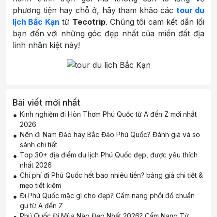
phương tiện hay chỗ ở, hãy tham khảo các
tour du
lịch Bắc Kạn
từ
Tecotrip
. Chúng tôi cam kết dẫn lối
bạn đến với những góc đẹp nhất của miền đất địa
linh nhân kiệt này!
Bài viết mới nhất
Kinh nghiệm đi Hòn Thơm Phú Quốc từ A đến Z mới nhất
2026
Nên đi Nam Đảo hay Bắc Đảo Phú Quốc? Đánh giá và so
sánh chi tiết
Top 30+ địa điểm du lịch Phú Quốc đẹp, được yêu thích
nhất 2026
Chi phí đi Phú Quốc hết bao nhiêu tiền? bảng giá chi tiết &
mẹo tiết kiệm
Đi Phú Quốc mặc gì cho đẹp? Cẩm nang phối đồ chuẩn
gu từ A đến Z
Phú Quốc Đi Mùa Nào Đẹp Nhất 2026? Cẩm Nang Từ