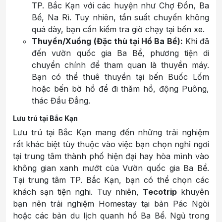
TP. Bắc Kạn với các huyện như Chợ Đồn, Ba
Bể, Na Rì. Tuy nhiên, tần suất chuyến không
quá dày, bạn cần kiểm tra giờ chạy tại bến xe.
Thuyền/Xuồng (Đặc thù tại Hồ Ba Bể):
Khi đã
đến vườn quốc gia Ba Bể, phương tiện di
chuyển chính để tham quan là thuyền máy.
Bạn có thể thuê thuyền tại bến Buốc Lốm
hoặc bến bờ hồ để đi thăm hồ, động Puông,
thác Đầu Đẳng.
Lưu trú tại Bắc Kạn
Lưu trú tại Bắc Kạn mang đến những trải nghiệm
rất khác biệt tùy thuộc vào việc bạn chọn nghỉ ngơi
tại trung tâm thành phố hiện đại hay hòa mình vào
không gian xanh mướt của Vườn quốc gia Ba Bể.
Tại trung tâm TP. Bắc Kạn, bạn có thể chọn các
khách sạn tiện nghi. Tuy nhiên,
Tecotrip
khuyên
bạn nên trải nghiệm Homestay tại bản Pác Ngòi
hoặc các bản du lịch quanh hồ Ba Bể. Ngủ trong