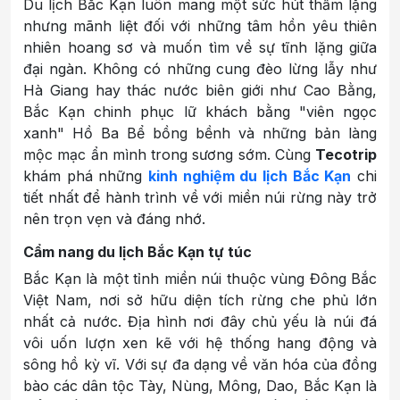
Du lịch Bắc Kạn luôn mang một sức hút thầm lặng
nhưng mãnh liệt đối với những tâm hồn yêu thiên
nhiên hoang sơ và muốn tìm về sự tĩnh lặng giữa
đại ngàn. Không có những cung đèo lừng lẫy như
Hà Giang hay thác nước biên giới như Cao Bằng,
Bắc Kạn chinh phục lữ khách bằng "viên ngọc
xanh" Hồ Ba Bể bồng bềnh và những bản làng
mộc mạc ẩn mình trong sương sớm. Cùng
Tecotrip
khám phá những
kinh nghiệm du lịch Bắc Kạn
chi
tiết nhất để hành trình về với miền núi rừng này trở
nên trọn vẹn và đáng nhớ.
Cẩm nang du lịch Bắc Kạn tự túc
Bắc Kạn là một tỉnh miền núi thuộc vùng Đông Bắc
Việt Nam, nơi sở hữu diện tích rừng che phủ lớn
nhất cả nước. Địa hình nơi đây chủ yếu là núi đá
vôi uốn lượn xen kẽ với hệ thống hang động và
sông hồ kỳ vĩ. Với sự đa dạng về văn hóa của đồng
bào các dân tộc Tày, Nùng, Mông, Dao, Bắc Kạn là