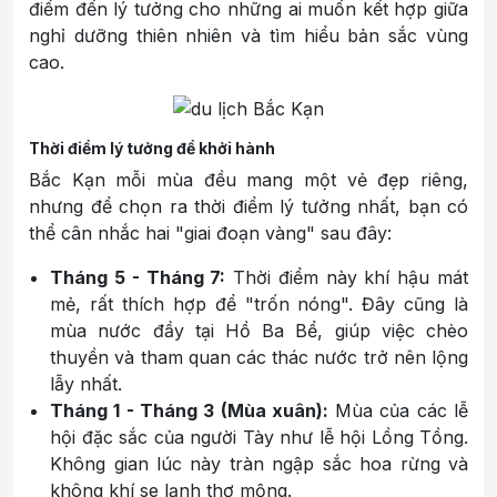
điểm đến lý tưởng cho những ai muốn kết hợp giữa
nghỉ dưỡng thiên nhiên và tìm hiểu bản sắc vùng
cao.
Thời điểm lý tưởng để khởi hành
Bắc Kạn mỗi mùa đều mang một vẻ đẹp riêng,
nhưng để chọn ra thời điểm lý tưởng nhất, bạn có
thể cân nhắc hai "giai đoạn vàng" sau đây:
Tháng 5 - Tháng 7:
Thời điểm này khí hậu mát
mẻ, rất thích hợp để "trốn nóng". Đây cũng là
mùa nước đầy tại Hồ Ba Bể, giúp việc chèo
thuyền và tham quan các thác nước trở nên lộng
lẫy nhất.
Tháng 1 - Tháng 3 (Mùa xuân):
Mùa của các lễ
hội đặc sắc của người Tày như lễ hội Lồng Tồng.
Không gian lúc này tràn ngập sắc hoa rừng và
không khí se lạnh thơ mộng.