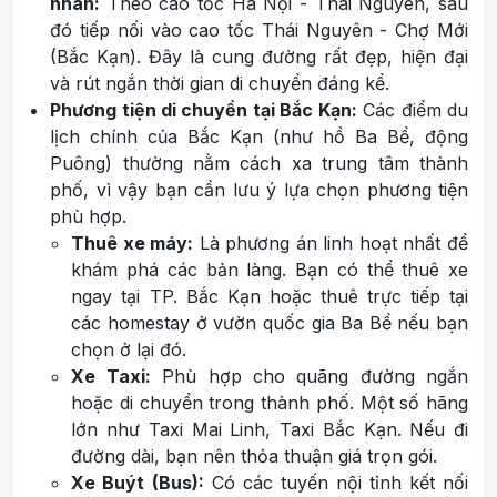
nhân:
Theo cao tốc Hà Nội - Thái Nguyên, sau
đó tiếp nối vào cao tốc Thái Nguyên - Chợ Mới
(Bắc Kạn). Đây là cung đường rất đẹp, hiện đại
và rút ngắn thời gian di chuyển đáng kể.
Phương tiện di chuyển tại Bắc Kạn:
Các điểm du
lịch chính của Bắc Kạn (như hồ Ba Bể, động
Puông) thường nằm cách xa trung tâm thành
phố, vì vậy bạn cần lưu ý lựa chọn phương tiện
phù hợp.
Thuê xe máy:
Là phương án linh hoạt nhất để
khám phá các bản làng. Bạn có thể thuê xe
ngay tại TP. Bắc Kạn hoặc thuê trực tiếp tại
các homestay ở vườn quốc gia Ba Bể nếu bạn
chọn ở lại đó.
Xe Taxi:
Phù hợp cho quãng đường ngắn
hoặc di chuyển trong thành phố. Một số hãng
lớn như Taxi Mai Linh, Taxi Bắc Kạn. Nếu đi
đường dài, bạn nên thỏa thuận giá trọn gói.
Xe Buýt (Bus):
Có các tuyến nội tỉnh kết nối