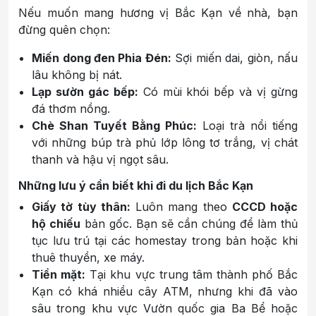
Nếu muốn mang hương vị Bắc Kạn về nhà, bạn
đừng quên chọn:
Miến dong đen Phia Đén:
Sợi miến dai, giòn, nấu
lâu không bị nát.
Lạp sườn gác bếp:
Có mùi khói bếp và vị gừng
đá thơm nồng.
Chè Shan Tuyết Bằng Phúc:
Loại trà nổi tiếng
với những búp trà phủ lớp lông tơ trắng, vị chát
thanh và hậu vị ngọt sâu.
Những lưu ý cần biết khi đi du lịch Bắc Kạn
Giấy tờ tùy thân:
Luôn mang theo
CCCD hoặc
hộ chiếu
bản gốc. Bạn sẽ cần chúng để làm thủ
tục lưu trú tại các homestay trong bản hoặc khi
thuê thuyền, xe máy.
Tiền mặt:
Tại khu vực trung tâm thành phố Bắc
Kạn có khá nhiều cây ATM, nhưng khi đã vào
sâu trong khu vực Vườn quốc gia Ba Bể hoặc